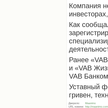
Компания н
инвесторах
Как сообща
зарегистрир
специализи
деятельнос
Ранее «VAB
и «VAB Жиз
VAB Банком
Уставный ф
гривен, тех
Джерело:
Maanimo
URL новини:
http://maanimo.com