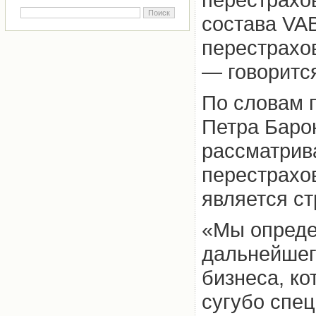
состава VA
перестрахо
— говоритс
По словам 
Петра Баро
рассматрива
перестрахо
является с
«Мы опреде
дальнейшего
бизнеса, ко
сугубо спе