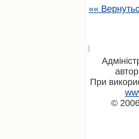
«« Вернуть
Адмініст
автор
При викорис
www
© 2006