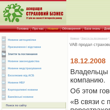
Головна
Про нас
Новини
Обговорення
База знань
Дов
Новини
/
Злиття та поглинання
/
Новини автоцивілки
VAB продал страхов
Призначення і відставки
Злиття та поглинання
18.12.2008
Новини законодавства
Новини медстрахування
Владельцы 
Ексклюзив від АСБ
компанию.
Новини НБУ
Об этом го
Корпоративні новини
Банківські новини
«В связи с 
Поиск по сайту
перестрахо