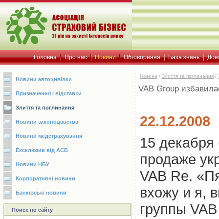
Головна
Про нас
Новини
Обговорення
База знань
Дов
Новини
/
Злиття та поглинання
/
Новини автоцивілки
VAB Group избавила
Призначення і відставки
Злиття та поглинання
22.12.2008
Новини законодавства
Новини медстрахування
15 декабря
Ексклюзив від АСБ
продаже ук
Новини НБУ
VAB Re. «Пя
Корпоративні новини
вхожу и я, 
Банківські новини
группы VAB 
Поиск по сайту