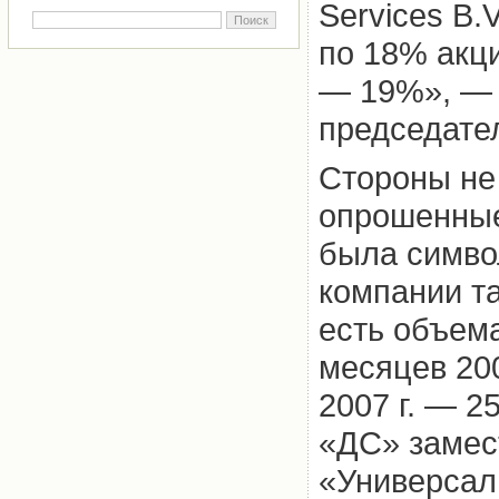
Services B.
по 18% акц
— 19%», — 
председате
Стороны не
опрошенные
была симво
компании т
есть объема
месяцев 200
2007 г. — 2
«ДС» замес
«Универсал