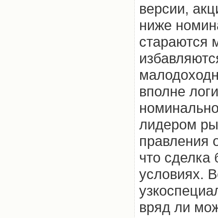
версии, ак
ниже номин
стараются 
избавляютс
малодоходн
вполне логи
номинально
лидером ры
правления о
что сделка
условиях. В
узкоспециа
вряд ли мож