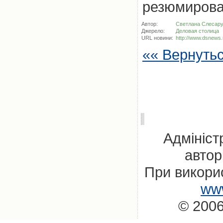
резюмирова
Автор:
Светлана Слесар
Джерело:
Деловая столица
URL новини:
http://www.dsnews.
«« Вернуть
Адмініст
автор
При викорис
www
© 2006