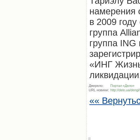
Тариэлу Вас
намерения 
в 2009 году
группа Alli
группа ING 
зарегистрир
«ИНГ Жизнь 
ликвидации
Джерело:
Портал «Дело»
URL новини:
http://delo.ua/deng
«« Вернуть