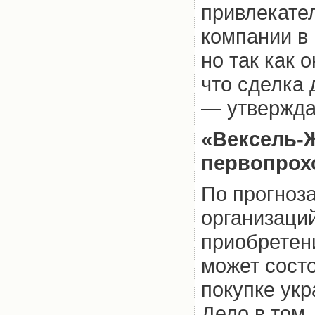
привлекател
компании в
но так как 
что сделка
— утвержда
«Вексель-
первопрох
По прогноз
организаци
приобретен
может сост
покупке ук
Дело в том,