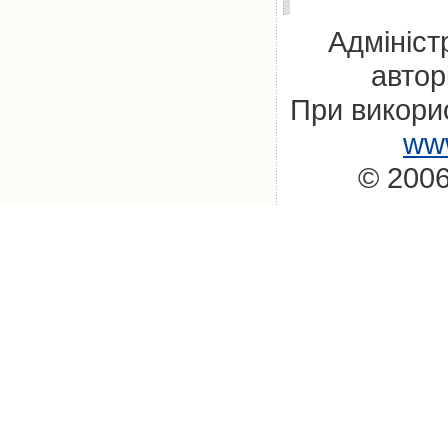
Адмініст
автор
При викорис
www
© 2006