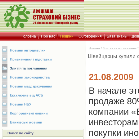
Головна
Про нас
Новини
Обговорення
База знань
Дов
Новини
/
Злиття та поглинання
/
Новини автоцивілки
Швейцарцы купили с
Призначення і відставки
Злиття та поглинання
21.08.2009
Новини законодавства
Новини медстрахування
В начале э
Ексклюзив від АСБ
продаже 80
Новини НБУ
компании «
Корпоративні новини
инвесторам
Банківські новини
покупки ин
Поиск по сайту