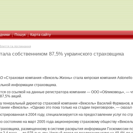
ідники
Пошук
Карта сайту
Злиття та поглинання
стала собственником 87,5% украинского страховщика
 «Страховая компания «Вексель-Жизнь» стала кипрская компания Astonello 
альной информации страховщика.
тся со ссылкой на данные регистратора компании — ООО «Обликовець», — что
87,5% акций.
ву генеральный директор страховой компании «Вексель» Василий Фурманов, 
ании «Вексель». «Однако это пока только на стадии переговоров», — сказал 
стрированная в 2004 году, специализируется на предоставлении услуг по ст
о состоянию на март 2005 года акционерному страховому обществу «Вексель
страховщика, размещенному в системе раскрытия информации Госкомиссии по