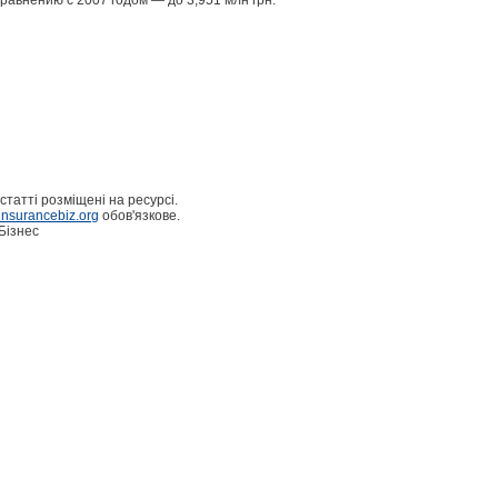
сравнению с 2007 годом — до 3,951 млн грн.
статті розміщені на ресурсі.
nsurancebiz.org
обов'язкове.
Бізнес