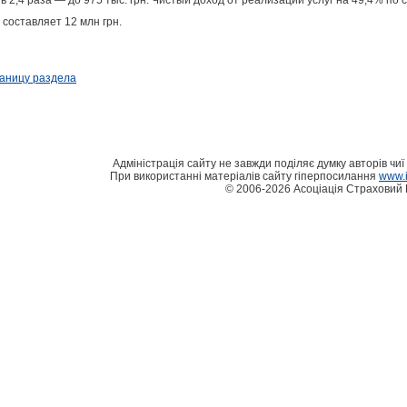
 2,4 раза — до 975 тыс. грн. Чистый доход от реализации услуг на 49,4% по 
составляет 12 млн грн.
раницу раздела
Адміністрація сайту не завжди поділяє думку авторів чиї 
При використанні матеріалів сайту гіперпосилання
www.i
© 2006-2026 Асоціація Страховий 