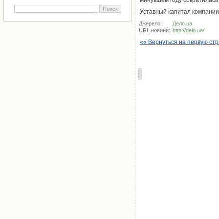
минувшем году сократилась в
Уставный капитал компании 
Джерело:
Дело.ua
URL новини:
http://delo.ua/
«« Вернуться на первую ст