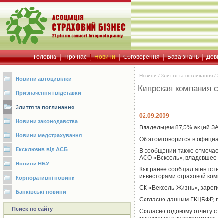
Головна
Про нас
Новини
Обговорення
База знань
Дов
Новини
/
Злиття та поглинання
/
Новини автоцивілки
Кипрская компания 
Призначення і відставки
Злиття та поглинання
02.09.2009
Новини законодавства
Владельцем 87,5% акций ЗАО
Новини медстрахування
Об этом говорится в офици
Ексклюзив від АСБ
В сообщении также отмечае
АСО «Вексель», владевшее 
Новини НБУ
Как ранее сообщал агентст
инвесторами страховой комп
Корпоративні новини
СК «Вексель-Жизнь», зареги
Банківські новини
Согласно данным ГКЦБФР, п
Поиск по сайту
Согласно годовому отчету 