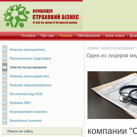
Головна
Про нас
Новини
Обговорення
База знань
Дов
Новини
/
Злиття та поглинання
/
Новини автоцивілки
Один из лидеров ме
Призначення і відставки
Злиття та поглинання
Новини законодавства
Новини медстрахування
Ексклюзив від АСБ
Новини НБУ
Корпоративні новини
Банківські новини
компании "
Поиск по сайту