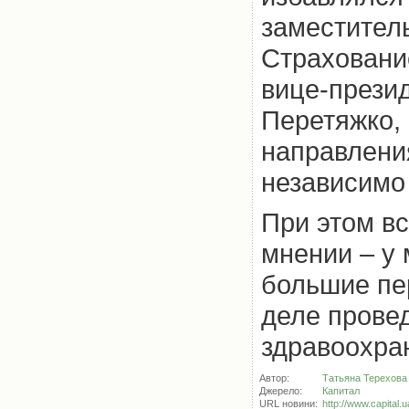
заместител
Страховани
вице-прези
Перетяжко,
направления
независимо 
При этом в
мнении – у 
большие пе
деле прове
здравоохра
Автор:
Татьяна Терехова
Джерело:
Капитал
URL новини:
http://www.capital.