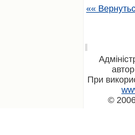
«« Вернуть
Адмініст
автор
При викорис
www
© 2006