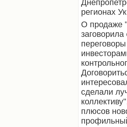
Днепропетро
регионах У
О продаже 
заговорила 
переговоры
инвесторам
контрольног
Договорить
интересовал
сделали лу
коллективу"
плюсов ново
профильный