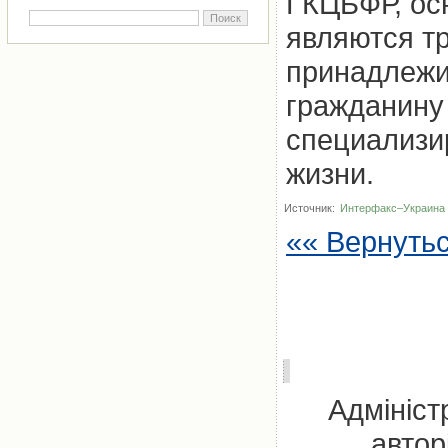
ГКЦБФР, ос
являются т
принадлежи
гражданину
специализи
жизни.
Источник:
Интерфакс–Украина
«« Вернуть
Адмініст
автор