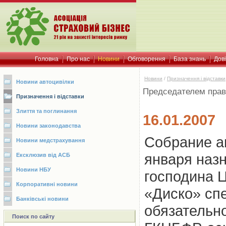
Головна
Про нас
Новини
Обговорення
База знань
Дов
Новини
/
Призначення і відставки
Новини автоцивілки
Председателем прав
Призначення і відставки
Злиття та поглинання
16.01.2007
Новини законодавства
Собрание а
Новини медстрахування
января наз
Ексклюзив від АСБ
Новини НБУ
господина 
Корпоративні новини
«Диско» сп
Банківські новини
обязательн
Поиск по сайту