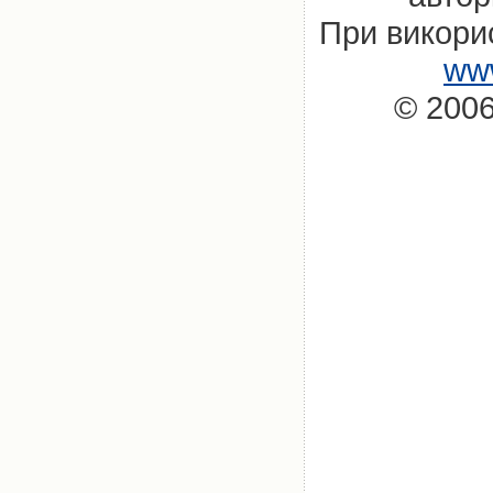
При викорис
www
© 2006