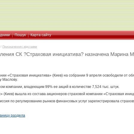
ідники
Пошук
Карта сайту
/
Призначення і відставки
ления СК ?Страховая инициатива? назначена Марина 
нии «Страховая инициатива» (Киев) на собрании 9 апреля освободили от о
у Маслову.
ом компании, владеющим 99% ее акций в количестве 7,524 тыс. штук.
» (Киев) вышла из состава акционеров страховой компании «Страховая иниц
иссия по регулированию рынков финансовых услуг зарегистрировала страхов
раницу раздела