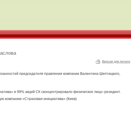
Маслова
Версия для печати
бязанностей председателя правления компании Валентина Шептицкого,
иатива» и 99% акций СК сконцентрировало физическое лицо–резидент.
ую компанию «Страховая инициатива» (Киев).