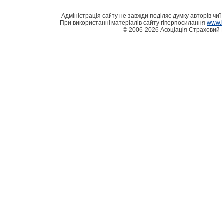
Адміністрація сайту не завжди поділяє думку авторів чиї 
При використанні матеріалів сайту гіперпосилання
www.i
© 2006-2026 Асоціація Страховий 