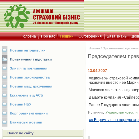
Головна
Про нас
Новини
Обговорення
База знань
Дов
Новини
/
Призначення і відставки
Новини автоцивілки
Председателем прав
Призначення і відставки
Злиття та поглинання
13.04.2007
Новини законодавства
Акционеры страховой компа
назначив вместо нее Марин
Новини медстрахування
Маслова является акционер
Ексклюзив від АСБ
В марте компания «Сайперс
Новини НБУ
Ранее Государственная ком
Источник:
Украинские новости
Корпоративні новини
«« Вернуться на первую ст
Банківські новини
Поиск по сайту