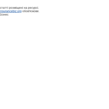
статті розміщені на ресурсі.
nsurancebiz.org
обов'язкове.
Бізнес