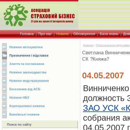
Головна
Про нас
Новини
Обговорення
База знань
Дов
Новини
/
Призначення і відставки
Новини автоцивілки
Светлана Винниченк
Призначення і відставки
СК ?Княжа?
Злиття та поглинання
Новини законодавства
04.05.2007
Новини медстрахування
Винниченко
Ексклюзив від АСБ
должность 
Новини НБУ
ЗАО УСК «
Корпоративні новини
Банківські новини
собрания а
Поиск по сайту
04.05.2007 