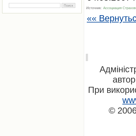
Источник:
Ассоциация Страхов
«« Вернуть
Адмініст
автор
При викорис
www
© 2006