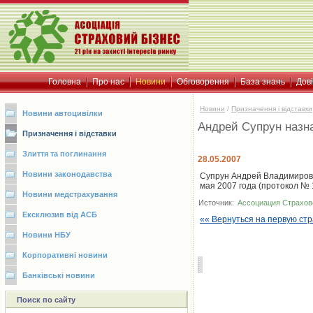
Головна
Про нас
Новини
Обговорення
База знань
Дов
Новини
/
Призначення і відставки
Новини автоцивілки
Андрей Супрун назн
Призначення і відставки
Злиття та поглинання
28.05.2007
Новини законодавства
Супрун Андрей Владимиров
мая 2007 года (протокол № 1 
Новини медстрахування
Источник:
Ассоциация Страхов
Ексклюзив від АСБ
«« Вернуться на первую ст
Новини НБУ
Корпоративні новини
Банківські новини
Поиск по сайту