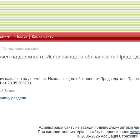
ідники
Пошук
Карта сайту
/
Призначення і відставки
ачен на должность Исполняющего обязанности Председ
ич назначен на должность Исполняющего обязанности Председателя Правле
от 28.05.2007 г.).
ой Бизнес
раницу раздела
Адміністрація сайту не завжди поділяє думку авторів чиї 
При використанні матеріалів сайту гіперпосилання
www.i
© 2006-2026 Асоціація Страховий 