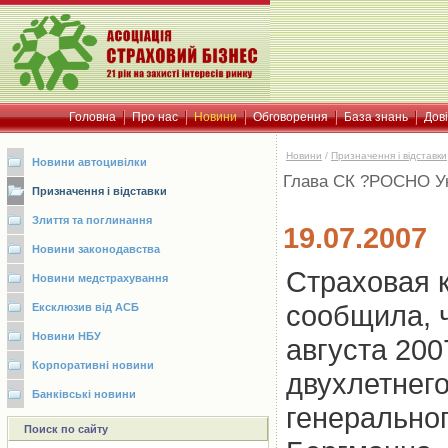
Головна
Про нас
Новини
Обговорення
База знань
Дов
Новини
/
Призначення і відставки
Новини автоцивілки
Глава СК ?РОСНО Ук
Призначення і відставки
Злиття та поглинання
19.07.2007
Новини законодавства
Cтраховая 
Новини медстрахування
сообщила, ч
Ексклюзив від АСБ
Новини НБУ
августа 200
Корпоративні новини
двухлетнег
Банківські новини
генерально
Поиск по сайту