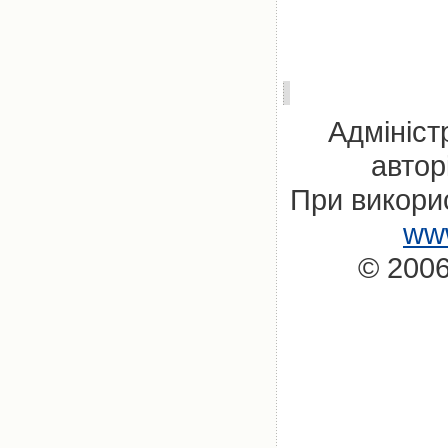
Адмініст
автор
При викорис
www
© 2006