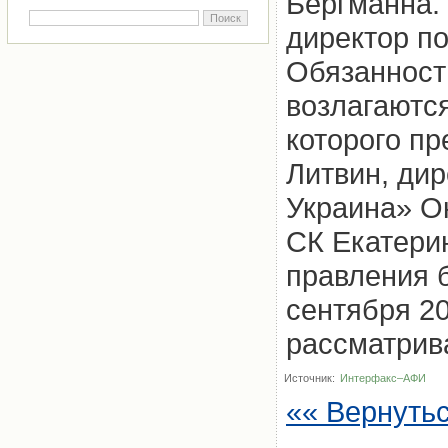
Бергманна. 
директор п
Обязанност
возлагаются
которого п
Литвин, ди
Украина» О
СК Екатери
правления 
сентября 20
рассматрива
Источник:
Интерфакс–АФИ
«« Вернуть