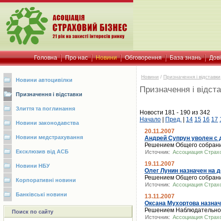
Головна
Про нас
Новини
Обговорення
База знань
Дов
Новини
/
Призначення і відставки
Новини автоцивілки
Призначення і відст
Призначення і відставки
Злиття та поглинання
Новости 181 - 190 из 342
Начало
|
Пред.
|
14
15
16
17
Новини законодавства
20.11.2007
Новини медстрахування
Андрей Супрун уволен с
Решением Общего собрания
Ексклюзив від АСБ
Источник:
Ассоциация Страх
19.11.2007
Новини НБУ
Олег Лунин назначен на
Решением Общего собрания
Корпоративні новини
Источник:
Ассоциация Страх
Банківські новини
13.11.2007
Оксана Мухортова назна
Решением Наблюдательного 
Поиск по сайту
Источник:
Ассоциация Страх