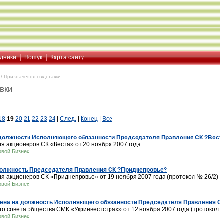
ідники
Пошук
Карта сайту
/
Призначення і відставки
авки
18
19
20
21
22
23
24
|
След.
|
Конец
|
Все
 должности Исполняющего обязанности Председателя Правления СК ?Вес
 акционеров СК «Веста» от 20 ноября 2007 года
овой Бизнес
 должность Председателя Правления СК ?Приднепровье?
 акционеров СК «Приднепровье» от 19 ноября 2007 года (протокол № 26/2)
овой Бизнес
чена на должность Исполняющего обязанности Председателя Правления 
совета общества СМК «Укринвестстрах» от 12 ноября 2007 года (протокол № 
овой Бизнес