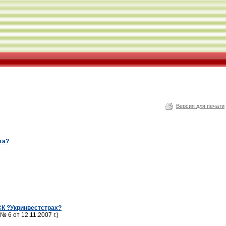
Версия для печати
та?
СК ?Укринвестстрах?
6 от 12.11.2007 г.)