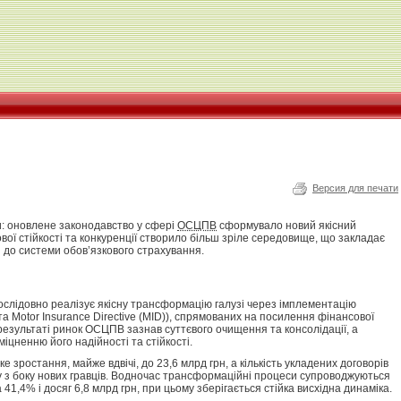
Версия для печати
и: оновлене законодавство у сфері
ОСЦПВ
сформувало новий якісний
ої стійкості та конкуренції створило більш зріле середовище, що закладає
и до системи обов’язкового страхування.
послідовно реалізує якісну трансформацію галузі через імплементацію
D) та Motor Insurance Directive (MID)), спрямованих на посилення фінансової
У результаті ринок ОСЦПВ зазнав суттєвого очищення та консолідації, а
іцненню його надійності та стійкості.
зростання, майже вдвічі, до 23,6 млрд грн, а кількість укладених договорів
у з боку нових гравців. Водночас трансформаційні процеси супроводжуються
 41,4% і досяг 6,8 млрд грн, при цьому зберігається стійка висхідна динаміка.