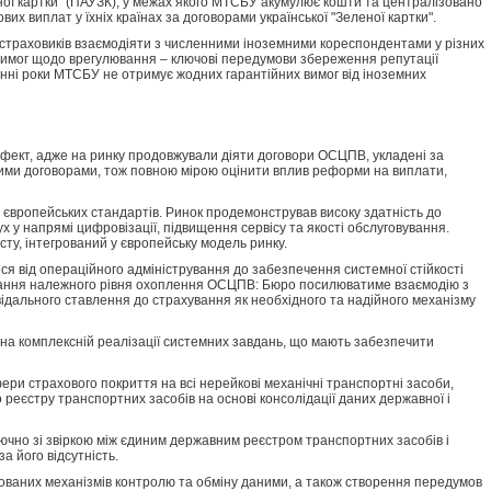
ної картки" (ПАУЗК), у межах якого МТСБУ акумулює кошти та централізовано
х виплат у їхніх країнах за договорами української "Зеленої картки".
я страховиків взаємодіяти з численними іноземними кореспондентами у різних
вимог щодо врегулювання – ключові передумови збереження репутації
анні роки МТСБУ не отримує жодних гарантійних вимог від іноземних
ефект, адже на ринку продовжували діяти договори ОСЦПВ, укладені за
вими договорами, тож повною мірою оцінити вплив реформи на виплати,
о європейських стандартів. Ринок продемонстрував високу здатність до
х у напрямі цифровізації, підвищення сервісу та якості обслуговування.
у, інтегрований у європейську модель ринку.
ся від операційного адміністрування до забезпечення системної стійкості
имання належного рівня охоплення ОСЦПВ: Бюро посилюватиме взаємодію з
відального ставлення до страхування як необхідного та надійного механізму
на комплексній реалізації системних завдань, що мають забезпечити
и страхового покриття на всі нерейкові механічні транспортні засоби,
 реєстру транспортних засобів на основі консолідації даних державної і
ючно зі звіркою між єдиним державним реєстром транспортних засобів і
 його відсутність.
ваних механізмів контролю та обміну даними, а також створення передумов