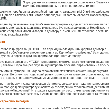
З урахуванням сегмента міжнародного страхування "Зелена к
сукупний масштаб ринку на рівні понад 29 млрд грн.
ктично перейшов на європейські принципи, закладені в MID, які передбачають
и. Однією з ключових змін стало запровадження загальної обов’язковості страху
СЦПВ.
мадяни були звільнені від обов’язкового страхування, однак така модель мала
ти компенсацію шкоди, якщо винуватець був незастрахованим. Новий закон ус
чено спеціальні умови укладення договору зі зменшенням страхової премії на 
дністю внаслідок війни.
ЦПВ
 глибока цифровізація ОСЦПВ та перехід на електронний формат договорів. Рин
маті з обов’язковим внесенням даних до Єдиної централізованої бази даних М
друкована версія візуальної форми електронного договору.
ищує відповідальність МТСБУ як оператора системи, адже ключовими завданн
а ці виклики Бюро вже реалізує низку цифрових проєктів, спрямованих на посил
ьного ціноутворення надало страховикам можливість самостійно формувати ва
их умов. Це стимулює подальший розвиток персоналізованого страхування, под
р страхових випадків у минулому, демографічні характеристики водія, а також 
 платформу, яка наповнюється різними сервісами для надання та перевірки д
а формує цілісну цифрову екосистему взаємодії між страховиками, державни
ктуальної інформації. Інтеграція з державними реєстрами та електронними сер
 суттєво скорочувати частку ручних операцій у процесах укладання та супрово
страхових випадків
а модель врегулювання страхових випадків. Із 2025 року підвищено ліміти відп