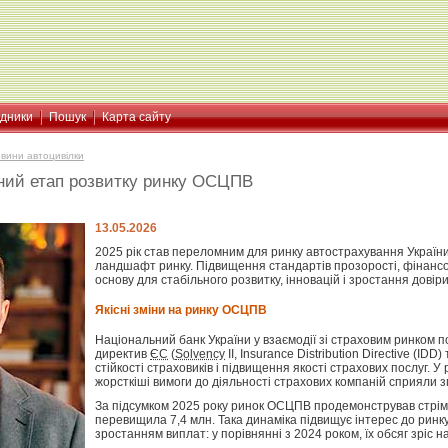
ідники
Пошук
Карта сайту
вини автоцивілки
існий етап розвитку ринку ОСЦПВ
13.05.2026
2025 рік став переломним для ринку автострахування Україн
ландшафт ринку. Підвищення стандартів прозорості, фінансов
основу для стабільного розвитку, інновацій і зростання довір
Якісні зміни на ринку ОСЦПВ
Національний банк України у взаємодії зі страховим ринком 
директив
ЄС
(
Solvency
II, Insurance Distribution Directive (ID
стійкості страховиків і підвищення якості страхових послуг. 
жорсткіші вимоги до діяльності страхових компаній сприяли зм
За підсумком 2025 року ринок ОСЦПВ продемонстрував стрімке 
перевищила 7,4 млн. Така динаміка підвищує інтерес до ринк
зростанням виплат: у порівнянні з 2024 роком, їх обсяг зріс на