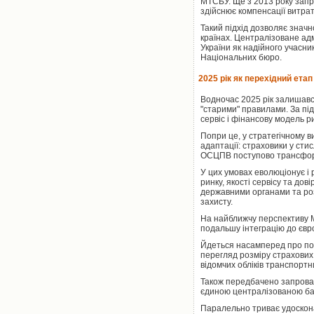
МТСБУ. Ще з 2013 року запр
здійснює компенсації витрат
Такий підхід дозволяє знач
країнах. Централізоване ад
України як надійного учасн
Національних бюро.
2025 рік як перехідний етап
Водночас 2025 рік залишавс
"старими" правилами. За пі
сервіс і фінансову модель р
Попри це, у стратегічному в
адаптації: страховики у сти
ОСЦПВ поступово трансформу
У цих умовах еволюціонує і
ринку, якості сервісу та д
державними органами та розв
захисту.
На найближчу перспективу М
подальшу інтеграцію до єв
Йдеться насамперед про пов
перегляд розміру страхових 
відомчих обліків транспортн
Також передбачено запровад
єдиною централізованою баз
Паралельно триває удоскона