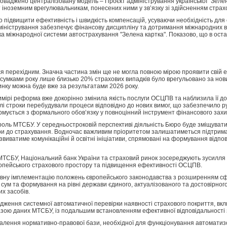
оваджено централізовану модель – Проєкт адміністрування української "Зеле
 іноземним врегулювальникам, понесених ними у зв’язку зі здійсненням страхови
но підвищити ефективність і швидкість компенсацій, усуваючи необхідність дл
міністрування забезпечує фінансову дисципліну та дотримання міжнародних 
ика міжнародної системи автострахування "Зелена картка". Показово, що в ост
я перехідним. Значна частина змін ще не могла повною мірою проявити свій 
дсумками року лише близько 20% страхових випадків було врегульовано за но
инку можна буде вже за результатами 2026 року.
имірі реформа вже докорінно змінила якість послуги ОСЦПВ та наблизила її д
слі строки перебудували процеси відповідно до нових вимог, що забезпечило ру
ється з формального обов’язку у повноцінний інструмент фінансового захист
 роль МТСБУ. У середньостроковій перспективі діяльність Бюро буде зміщувати
овіри до страхування. Водночас важливим пріоритетом залишатиметься підтр
иватиме комунікаційні й освітні ініціативи, спрямовані на формування відпо
ТСБУ, Національний банк України та страховий ринок зосереджують зусилля 
ропейського страхового простору та підвищення ефективності ОСЦПВ.
ну імплементацію положень європейського законодавства з розширенням сфер
сум та формування на рівні держави єдиного, актуалізованого та достовірного
их засобів.
ження системної автоматичної перевірки наявності страхового покриття, вкл
ою даних МТСБУ, із подальшим встановленням ефективної відповідальності за
лення нормативно-правової бази, необхідної для функціонування автоматизо