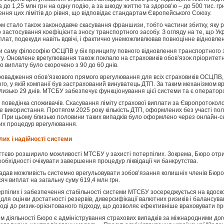
та до 1,25 млн грн на одну подію, а за шкоду життю та здоров’ю – до 500 тис. г
ня цих лімітів до рівня, що відповідає стандартам Європейського Союзу.
 стало також законодавче скасування франшизи, тобто частини збитку, яку 
застосування коефіцієнта зносу транспортного засобу. З огляду на те, що Укр
плат, подекуди навіть вдвічі, і фактично унеможливлював повноцінне відновле
и саму філософію ОСЦПВ у бік принципу повного відновлення транспортного за
ту. Оновлене врегулювання також поклало на страховиків обов’язок пріорите
 виплату було скорочено з 90 до 60 днів.
ровадження обов’язкового прямого врегулювання для всіх страховиків ОСЦПВ
ого, у якій компанії був застрахований винуватець ДТП. За таким механізмом 
лизько 29 днів. МТСБУ забезпечує функціонування цієї системи та є оператор
поведінка споживачів. Скасування ліміту страхової виплати за Європротоколо
 використання. Протягом 2025 року кількість ДТП, оформлених без участі поліц
ій. При цьому близько половини таких випадків було оформлено через онлайн-с
их процедур врегулювання.
их і надійності системи
тєво розширило можливості МТСБУ у захисті потерпілих. Зокрема, Бюро отри
обхідності очікувати завершення процедур ліквідації чи банкрутства.
надав можливість системно врегульовувати зобов’язання колишніх членів Бюро
яч виплат на загальну суму 619,4 млн грн.
ерпілих і забезпечення стабільності системи МТСБУ зосереджується на вдос
 для оцінки достатності резервів, диверсифікації валютних ризиків і балансува
оді до ризик-орієнтованого підходу, що дозволяє ефективніше враховувати пр
діяльності Бюро є адміністрування страхових випадків за міжнародними дог