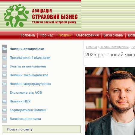
Головна
Про нас
Новини
Обговорення
База знань
Дов
Новини
/
Новини автоцивілки
/
Но
Новини автоцивілки
2025 рік – новий як
Призначення і відставки
Злиття та поглинання
Новини законодавства
Новини медстрахування
Ексклюзив від АСБ
Новини НБУ
Корпоративні новини
Банківські новини
Поиск по сайту