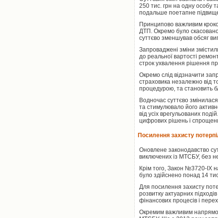
250 тис. грн на одну особу 
подальше поетапне підвищен
Принципово важливим кроком
ДТП. Окремо було скасовано 
суттєво зменшував обсяг ви
Запроваджені зміни змістил
до реальної вартості ремон
строк ухвалення рішення про
Окремо слід відзначити зап
страховика незалежно від т
процедурою, та становить б
Водночас суттєво змінилася 
та стимулювало його активне
від усіх врегульованих под
цифрових рішень і спрощен
Посилення захисту потерпіл
Оновлене законодавство сут
виключених із МТСБУ, без не
Крім того, Закон №3720-ІХ 
було здійснено понад 14 тис
Для посилення захисту пот
розвитку актуарних підходів
фінансових процесів і перех
Окремим важливим напрямом 