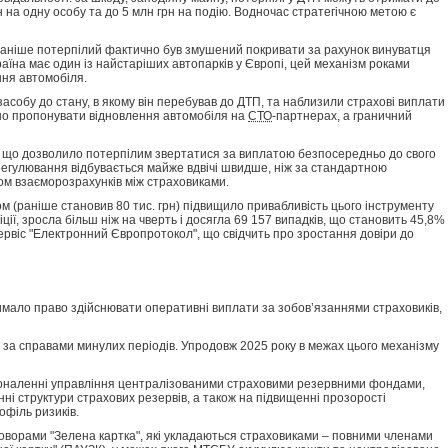
рн на одну особу та до 5 млн грн на подію. Водночас стратегічною метою є
раніше потерпілий фактично був змушений покривати за рахунок винуватця
аїна має один із найстаріших автопарків у Європі, цей механізм роками
ння автомобіля.
собу до стану, в якому він перебував до ДТП, та наблизили страхові виплати
тно пропонувати відновлення автомобіля на
СТО
-партнерах, а граничний
, що дозволило потерпілим звертатися за виплатою безпосередньо до свого
врегулювання відбувається майже вдвічі швидше, ніж за стандартною
ом взаєморозрахунків між страховиками.
м (раніше становив 80 тис. грн) підвищило привабливість цього інструменту
ії, зросла більш ніж на чверть і досягла 69 157 випадків, що становить 45,8%
ервіс "Електронний Європротокол", що свідчить про зростання довіри до
мало право здійснювати оперативні виплати за зобов’язаннями страховиків,
 за справами минулих періодів. Упродовж 2025 року в межах цього механізму
коналенні управління централізованими страховими резервними фондами,
нні структури страхових резервів, а також на підвищенні прозорості
офіль ризиків.
оворами "Зелена картка", які укладаються страховиками – повними членами