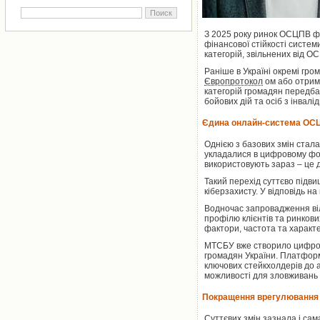
З 2025 року ринок ОСЦПВ фа
фінансової стійкості систем
категорій, звільнених від О
Раніше в Україні окремі гро
Європротокол
ом або отрима
категорій громадян передба
бойових дій та осіб з інвалі
Єдина онлайн-система ОС
Однією з базових змін стала
укладалися в цифровому фор
використовують зараз – це 
Такий перехід суттєво підв
кіберзахисту. У відповідь н
Водночас запровадження віл
профілю клієнтів та ринков
фактори, частота та характе
МТСБУ вже створило цифрову
громадян України. Платформ
ключових стейкхолдерів до а
можливості для зловживань і
Покращення врегулювання 
Суттєвих змін зазнала і сам