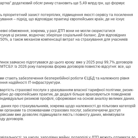
артка" додатковий обсяг ринку становить ще 5,49 млрд грн, що формує
 пріоритетний захист потерпілих, підвищення якості сервісу та посилення
вання – підхід, що відповідає практиці європейських країн, де не існує
 певні обмеження, зокрема, у разі ДТП вони не могли скористатися
унув ці ризики, водночас зберігши соціальний баланс. Для відповідних
50%, а також механізм компенсації витрат на страхування для учасників
ок завчасно підготувався до цього кроку: вже у 2025 році 99,7% договорів
ТСБУ. Із 2026 року паперова форма договорів повністю відсутня: все, що
ями стають забезпечення безперебійної роботи ЄЦБД та належного рівня
ення надійності ІТ-інфраструктури.
ртість страхової послуги з урахуванням власної тарифної політики, ризик-
ібно до європейських практик, де дедалі більше враховуються поведінкові
індивідуальні ризикові профілі, сформовані на основі аналізу великих даних.
аних про страхувальників, зокрема щодо належності до пільгових категорій
ми органами та споживачами страхових послуг, забезпечуючи доступ
вісами вже дозволяє підвищувати якість і повноту даних, мінімізувати
ду договорів.
овідальності: за шкоду, заподіяну майну, потерпілі у ДТП можуть отримати до