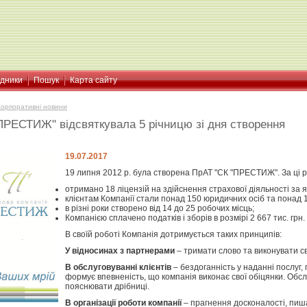
ідники
Пошук
Карта сайту
Корпоративні новини
ПРЕСТИЖ" відсвяткувала 5 річницю зі дня створення
19.07.2017
19 липня 2012 р. була створена ПрАТ "СК "ПРЕСТИЖ". За ці р
отримано 18 ліцензій на здійснення страхової діяльності за я
клієнтам Компанії стали понад 150 юридичних осіб та понад 1
в різні роки створено від 14 до 25 робочих місць;
Компанією сплачено податків і зборів в розмірі 2 667 тис. грн
В своїй роботі Компанія дотримується таких принципів:
У відносинах з партнерами
– тримати слово та виконувати с
В обслуговуванні клієнтів
– бездоганність у наданні послуг
формує впевненість, що компанія виконає свої обіцянки. Обслу
пояснювати дрібниці.
В організації роботи компанії
– прагнення досконалості, пиш