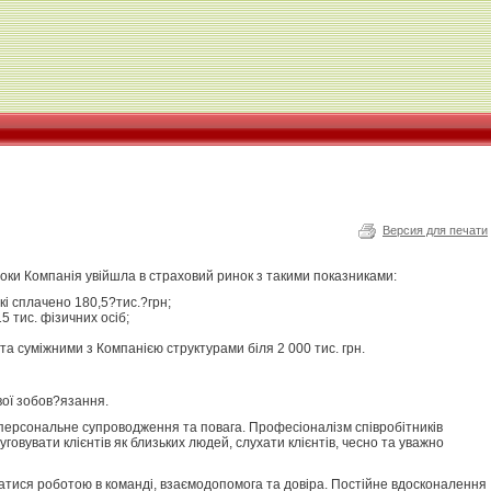
Версия для печати
оки Компанія увійшла в страховий ринок з такими показниками:
кі сплачено 180,5?тис.?грн;
5 тис. фізичних осіб;
. та суміжними з Компанією структурами біля 2 000 тис. грн.
вої зобов?язання.
, персональне супроводження та повага. Професіоналізм співробітників
говувати клієнтів як близьких людей, слухати клієнтів, чесно та уважно
атися роботою в команді, взаємодопомога та довіра. Постійне вдосконалення