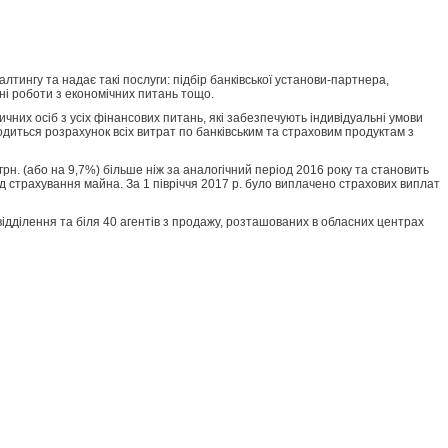
тингу та надає такі послуги: підбір банківської установи-партнера,
ні роботи з економічних питань тощо.
них осіб з усіх фінансових питань, які забезпечують індивідуальні умови
диться розрахунок всіх витрат по банківським та страховим продуктам з
 грн. (або на 9,7%) більше ніж за аналогічний період 2016 року та становить
д страхування майна. За 1 півріччя 2017 р. було виплачено страхових виплат
 відділення та біля 40 агентів з продажу, розташованих в обласних центрах