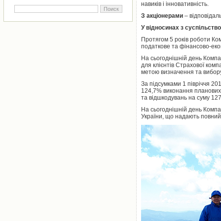
навиків і інновативність.
З акціонерами
– відповідал
У відносинах з суспільств
Протягом 5 років роботи Ком
податкове та фінансово-еко
На сьогоднішній день Компа
для клієнтів Страхової ком
метою визначення та вибор
За підсумками 1 півріччя 201
124,7% виконання планових п
та відшкодувань на суму 127,
На сьогоднішній день Компан
України, що надають повний