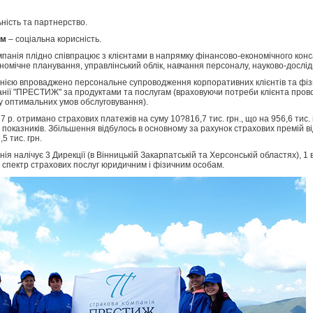
ьність та партнерство.
ом
– соціальна корисність.
панія плідно співпрацює з клієнтами в напрямку фінансово-економічного консал
номічне планування, управлінський облік, навчання персоналу, науково-дослід
нією впроваджено персональне супроводження корпоративних клієнтів та фізич
панії "ПРЕСТИЖ" за продуктами та послугам (враховуючи потреби клієнта прово
у оптимальних умов обслуговування).
7 р. отримано страхових платежів на суму 10?816,7 тис. грн., що на 956,6 тис.
оказників. Збільшення відбулось в основному за рахунок страхових премій ві
5 тис. грн.
ія налічує 3 Дирекції (в Вінницькій Закарпатській та Херсонській областях), 1
 спектр страхових послуг юридичним і фізичним особам.