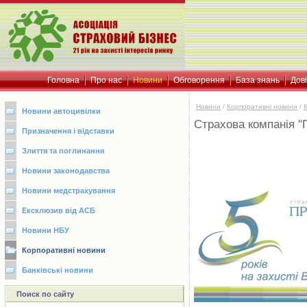
Головна
Про нас
Новини
Обговорення
База знань
Дов
Новини
/
Корпоративні новини
/
Новини автоцивілки
Страхова компанія "
Призначення і відставки
Злиття та поглинання
Новини законодавства
Новини медстрахування
Ексклюзив від АСБ
Новини НБУ
Корпоративні новини
Банківські новини
Поиск по сайту