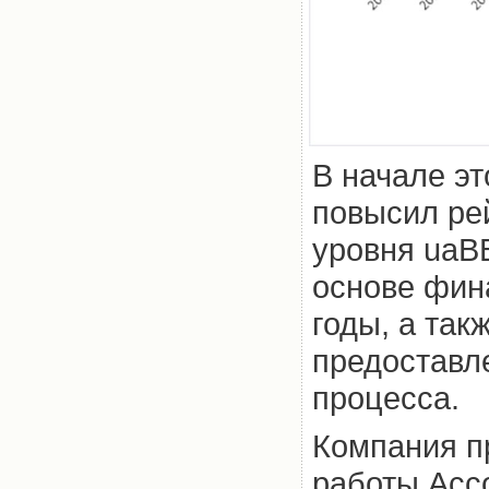
В начале эт
повысил р
уровня uaBB
основе фина
годы, а та
предоставл
процесса.
Компания п
работы Асс