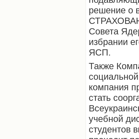
решение о 
СТРАХОВАНИ
Совета Ядер
избрании е
ЯСП.
Также Комп
социальной 
компания п
стать соор
Всеукраинс
учебной ди
студентов 