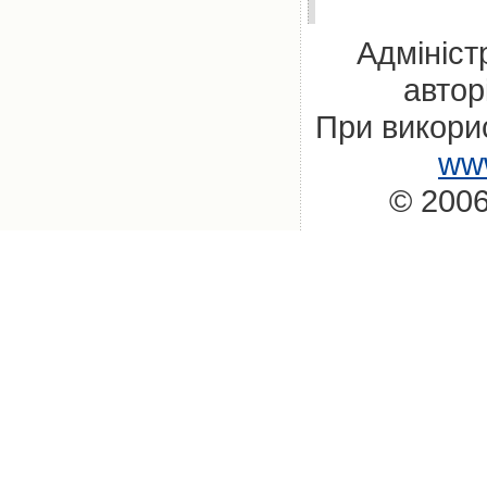
Адмініст
автор
При викорис
www
© 2006