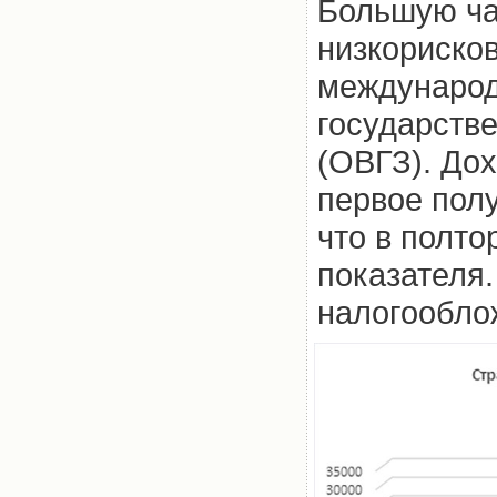
Большую ча
низкорисков
международ
государств
(ОВГЗ). Дох
первое полу
что в полт
показателя
налогооблож