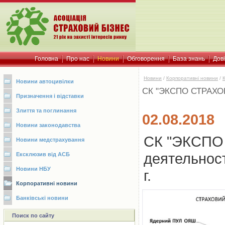
Головна
Про нас
Новини
Обговорення
База знань
Дов
Новини
/
Корпоративні новини
/
Новини автоцивілки
СК "ЭКСПО СТРАХОВА
Призначення і відставки
Злиття та поглинання
02.08.2018
Новини законодавства
СК "ЭКСПО
Новини медстрахування
деятельнос
Ексклюзив від АСБ
Новини НБУ
г.
Корпоративні новини
Банківські новини
Поиск по сайту