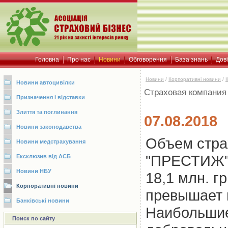
Головна
Про нас
Новини
Обговорення
База знань
Дов
Новини
/
Корпоративні новини
/
Новини автоцивілки
Страховая компания
Призначення і відставки
Злиття та поглинання
07.08.2018
Новини законодавства
Объем стра
Новини медстрахування
"ПРЕСТИЖ" 
Ексклюзив від АСБ
Новини НБУ
18,1 млн. гр
Корпоративні новини
превышает п
Банківські новини
Наибольшие
Поиск по сайту