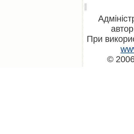
Адмініст
автор
При викорис
www
© 2006