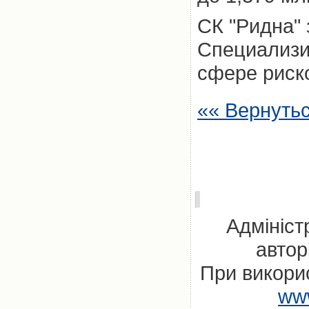
СК "Ридна" 
Специализи
сфере риск
«« Вернуть
Адмініст
автор
При викорис
www