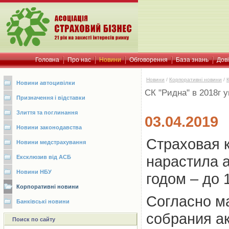
Головна
Про нас
Новини
Обговорення
База знань
Дов
Новини
/
Корпоративні новини
/
Новини автоцивілки
СК "Ридна" в 2018г 
Призначення і відставки
Злиття та поглинання
03.04.2019
Новини законодавства
Страховая к
Новини медстрахування
нарастила 
Ексклюзив від АСБ
Новини НБУ
годом – до 
Корпоративні новини
Согласно м
Банківські новини
собрания а
Поиск по сайту