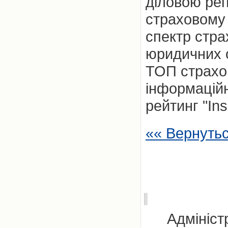
діловою реп
страховому 
спектр стра
юридичних о
ТОП страхов
інформацій
рейтинг "In
«« Вернуть
Адмініст