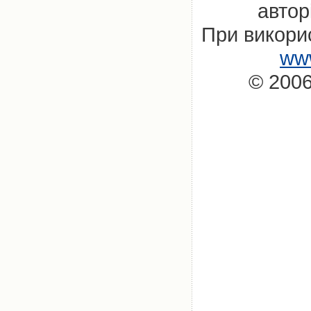
автор
При викорис
www
© 2006