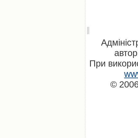
Адмініст
автор
При викорис
www
© 2006