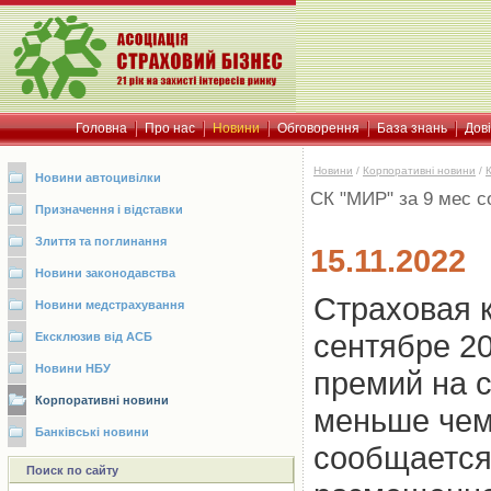
Головна
Про нас
Новини
Обговорення
База знань
Дов
Новини
/
Корпоративні новини
/
Новини автоцивілки
СК "МИР" за 9 мес 
Призначення і відставки
Злиття та поглинання
15.11.2022
Новини законодавства
Страховая к
Новини медстрахування
сентябре 2
Ексклюзив від АСБ
Новини НБУ
премий на с
Корпоративні новини
меньше чем
Банківські новини
сообщается
Поиск по сайту