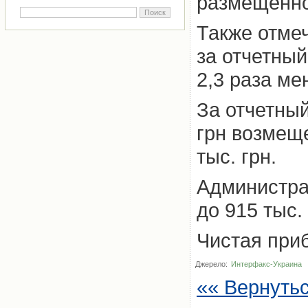
размещенно
Также отме
за отчетный
2,3 раза ме
За отчетны
грн возмеще
тыс. грн.
Администра
до 915 тыс. 
Чистая приб
Джерело:
Интерфакс-Украина
«« Вернуть