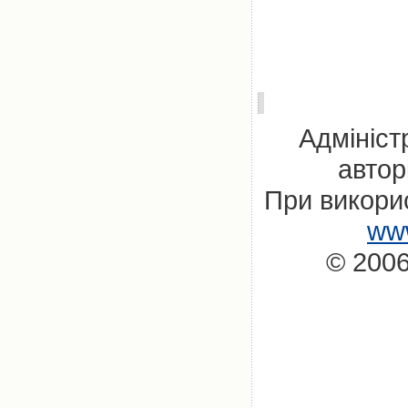
Адмініст
автор
При викорис
www
© 2006