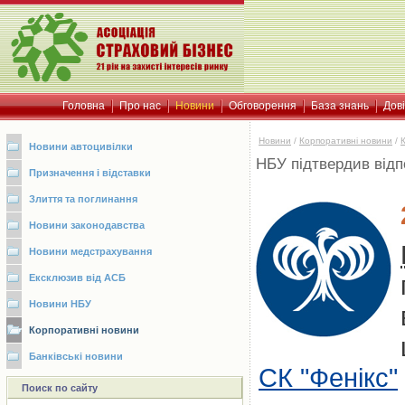
Головна
Про нас
Новини
Обговорення
База знань
Дов
Новини
/
Корпоративні новини
/
Новини автоцивілки
НБУ підтвердив відпо
Призначення і відставки
Злиття та поглинання
Новини законодавства
Новини медстрахування
Ексклюзив від АСБ
Новини НБУ
Корпоративні новини
Банківські новини
СК "Фенікс"
Поиск по сайту