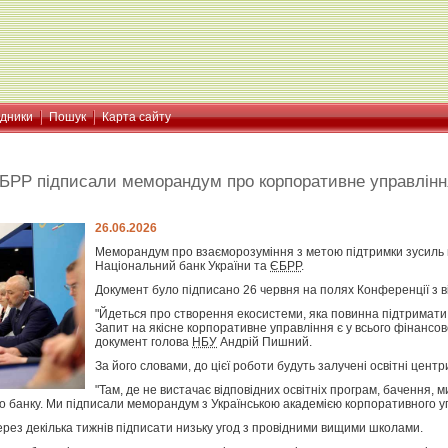
ідники
Пошук
Карта сайту
ЄБРР підписали меморандум про корпоративне управлінн
26.06.2026
Меморандум про взаєморозуміння з метою підтримки зусиль 
Національний банк України та
ЄБРР
.
Документ було підписано 26 червня на полях Конференції з в
"Йдеться про створення екосистеми, яка повинна підтримати 
Запит на якісне корпоративне управління є у всього фінансов
документ голова
НБУ
Андрій Пишний.
За його словами, до цієї роботи будуть залучені освітні центри,
"Там, де не вистачає відповідних освітніх програм, бачення,
о банку. Ми підписали меморандум з Українською академією корпоративного уп
ерез декілька тижнів підписати низьку угод з провідними вищими школами.