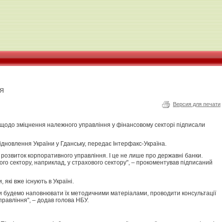
я
Версия для печати
щодо зміцнення належного управління у фінансовому секторі підписали
ідновлення України у Гданську, передає Інтерфакс-Україна.
розвиток корпоративного управління. І це не лише про державні банки.
ого сектору, наприклад, у страхового сектору", – прокоментував підписаний
 які вже існують в Україні.
 ми будемо наповнювати їх методичними матеріалами, проводити консультації
равління", – додав голова НБУ.