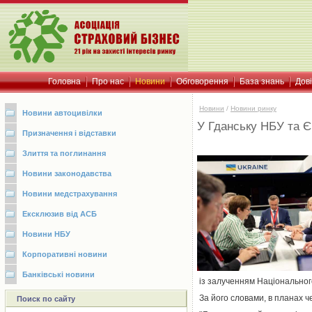
Головна
Про нас
Новини
Обговорення
База знань
Дов
Новини
/
Новини ринку
Новини автоцивілки
У Гданську НБУ та 
Призначення і відставки
Злиття та поглинання
Новини законодавства
Новини медстрахування
Ексклюзив від АСБ
Новини НБУ
Корпоративні новини
Банківські новини
із залученням Національног
За його словами, в планах ч
Поиск по сайту