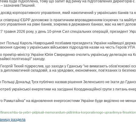
тема буде підхоплена, тому що запит від ринку на підготовлених директорів є.
, – зазначив Пишний.
і досвід корпоративного управління, який накопичений у українських банків та 
х співпраці ЄБРР допоможе із практичним впровадженням існуючих та майбутн
о управління на рівні банків, зокрема в державних банках, має на меті допов
7 травня 2026 року, у день 10-річчя Сил спеціальних операцій, президент Ук
ент Польщі Кароль Навроцький позбавив президента України найвищої державн
оєння одному з українських військових підрозділів назви на честь Героїв УПА 
о прем'єр-міністр України Юлія Свириденко очолить українську делегацію на 
айвої політизації" заходу.
Георгій Тихий підкреслив, що заходи у Гданську "не вимагають обов’язкової осо
та дипломатичній складовій, а на урядових, економічних, пов’язаних із безпеко
тр Польщі Дональд Туск публічно назвав рішення Зеленського не їхати до Гдан
отреб української енергетики на засіданні Координаційної групи з питань ене
го Рамштайна" на відновлення енергосистеми України буде виділено не менше
kr/finance/nbu-ta-yebrr-pidpisali-memorandum-pidtrimka-korporativnogo-upravlinnya-finsekto
раницу раздела