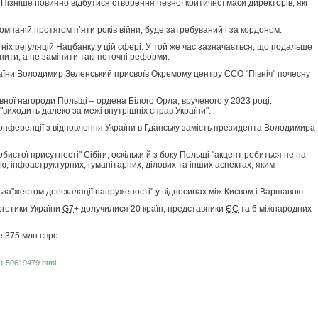
 Пізніше повинно відбутися створення певної критичної маси директорів, які
компаній протягом п’яти років війни, буде затребуваний і за кордоном.
іх регуляцій Нацбанку у цій сфері. У той же час зазначається, що подальше
нити, а не замінити такі поточні реформи.
раїни Володимир Зеленський присвоїв Окремому центру ССО "Північ" почесну
ої нагороди Польщі – ордена Білого Орла, врученого у 2023 році.
"виходить далеко за межі внутрішніх справ України".
Конференції з відновлення України в Гданську замість президента Володимира
бистої присутності" Сібіги, оскільки й з боку Польщі "акцент робиться не на
ю, інфраструктурних, гуманітарних, ділових та інших аспектах, яким
ська"жестом деескалації напруженості" у відносинах між Києвом і Варшавою.
ргетики України
G7
+ долучилися 20 країн, представники
ЄС
та 6 міжнародних
 375 млн євро.
ru-50619479.html