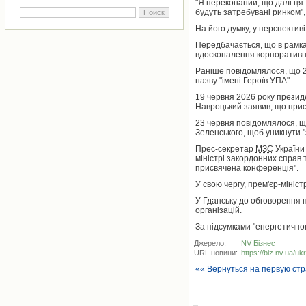
"Я переконаний, що далі ця 
будуть затребувані ринком"
На його думку, у перспектив
Передбачається, що в рамка
вдосконалення корпоративног
Раніше повідомлялося, що 2
назву "імені Героїв УПА".
19 червня 2026 року презид
Навроцький заявив, що присв
23 червня повідомлялося, щ
Зеленського, щоб уникнути "з
Прес-секретар
МЗС
України 
міністрі закордонних справ 
присвячена конференція".
У свою чергу, прем'єр-мініс
У Гданську до обговорення п
організацій.
За підсумками "енергетично
Джерело:
NV Бізнес
URL новини:
https://biz.nv.ua/u
«« Вернуться на первую ст