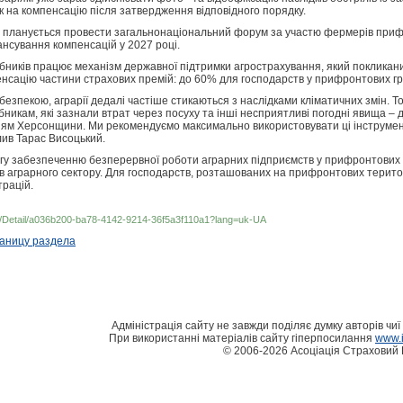
 на компенсацію після затвердження відповідного порядку.
ня планується провести загальнонаціональний форум за участю фермерів при
нсування компенсацій у 2027 році.
обників працює механізм державної підтримки агрострахування, який покликан
сацію частини страхових премій: до 60% для господарств у прифронтових гром
із безпекою, аграрії дедалі частіше стикаються з наслідками кліматичних змін.
никам, які зазнали втрат через посуху та інші несприятливі погодні явища – 
іям Херсонщини. Ми рекомендуємо максимально використовувати ці інструмен
лив Тарас Висоцький.
гу забезпеченню безперервної роботи аграрних підприємств у прифронтових р
 аграрного сектору. Для господарств, розташованих на прифронтових територ
трацій.
s/Detail/a036b200-ba78-4142-9214-36f5a3f110a1?lang=uk-UA
раницу раздела
Адміністрація сайту не завжди поділяє думку авторів чиї 
При використанні матеріалів сайту гіперпосилання
www.i
© 2006-2026 Асоціація Страховий 