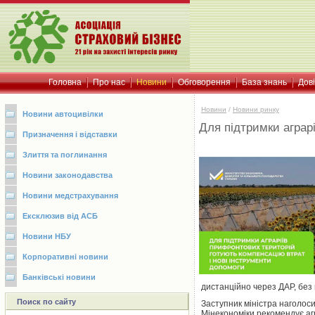
Головна
Про нас
Новини
Обговорення
База знань
Дов
Новини
/
Новини ринку
Новини автоцивілки
Для підтримки аграр
Призначення і відставки
Злиття та поглинання
Новини законодавства
Новини медстрахування
Ексклюзив від АСБ
Новини НБУ
Корпоративні новини
Банківські новини
дистанційно через ДАР, без 
Поиск по сайту
Заступник міністра наголос
Мінекономіки рекомендує агр