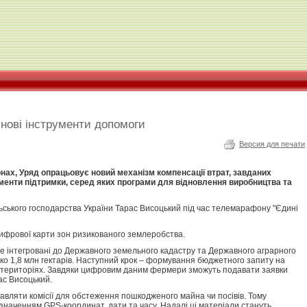
 нові інструменти допомоги
Версия для печати
онах, Уряд опрацьовує новий механізм компенсації втрат, завданих
менти підтримки, серед яких програми для відновлення виробництва та
ільського господарства України Тарас Висоцький під час телемарафону "Єдині
фрової карти зон ризикованого землеробства.
е інтегровані до Державного земельного кадастру та Державного аграрного
ко 1,8 млн гектарів. Наступний крок – формування бюджетного запиту на
цих територіях. Завдяки цифровим даним фермери зможуть подавати заявки
ас Висоцький.
вляти комісії для обстеження пошкодженого майна чи посівів. Тому
азначенням GPS-координат, дати та часу. Надалі ці матеріали стануть