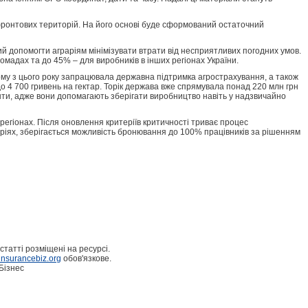
фронтових територій. На його основі буде сформований остаточний
ий допомогти аграріям мінімізувати втрати від несприятливих погодних умов.
адах та до 45% – для виробників в інших регіонах України.
 Тому з цього року запрацювала державна підтримка агрострахування, а також
до 4 700 гривень на гектар. Торік держава вже спрямувала понад 220 млн грн
ти, адже вони допомагають зберігати виробництво навіть у надзвичайно
егіонах. Після оновлення критеріїв критичності триває процес
іях, зберігається можливість бронювання до 100% працівників за рішенням
статті розміщені на ресурсі.
nsurancebiz.org
обов'язкове.
Бізнес