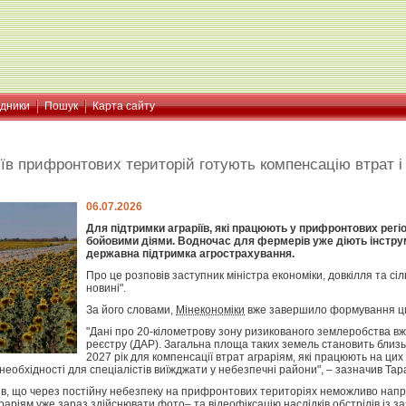
ідники
Пошук
Карта сайту
іїв прифронтових територій готують компенсацію втрат і
06.07.2026
Для підтримки аграріїв, які працюють у прифронтових регі
бойовими діями. Водночас для фермерів уже діють інстру
державна підтримка агрострахування.
Про це розповів заступник міністра економіки, довкілля та с
новині".
За його словами,
Мінекономіки
вже завершило формування ци
"Дані про 20-кілометрову зону ризикованого землеробства вж
реєстру (ДАР). Загальна площа таких земель становить близь
2027 рік для компенсації втрат аграріям, які працюють на 
необхідності для спеціалістів виїжджати у небезпечні райони", – зазначив Тар
ив, що через постійну небезпеку на прифронтових територіях неможливо напра
аріям уже зараз здійснювати фото– та відеофіксацію наслідків обстрілів із з