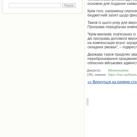
основою для подання заявок
Крім того, наприкінці серп
бюджетний запит щодо фіна
Також із цього року для вир
Програма передбачає компен
"Крім викликів, пов'язаних 
діє програма допомоги вироб
на компенсацію втрат аграр
складних умовах", – підкрес
Держава також приділяє ува
перебронювання працівників
обласних військових адмініс
Джерело:
Мінекономіки
URL новини:
https://me.ua/New
«« Вернуться на первую ст