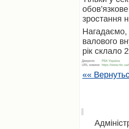
обов’язкове
зростання н
Нагадаємо, 
валового вн
рік склало 
Джерело:
РБК-Україна
URL новини:
https://www.rbc.ua
«« Вернуть
Адмініст