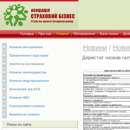
Головна
Про нас
Новини
Обговорення
База знань
Дов
Новини
/
Нови
Новини автоцивілки
Призначення і відставки
Держстат назвав галу
Злиття та поглинання
Новини законодавства
Новини медстрахування
Ексклюзив від АСБ
Новини НБУ
Корпоративні новини
Банківські новини
Поиск по сайту