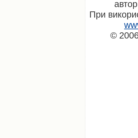
автор
При викорис
www
© 2006