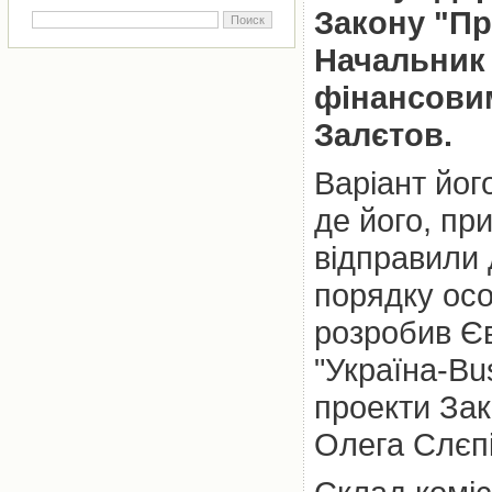
Закону "Пр
Начальник 
фінансови
Залєтов.
Варіант йог
де його, пр
відправили 
порядку осо
розробив Єв
"Україна-Bu
проекти Зак
Олега Слєпі