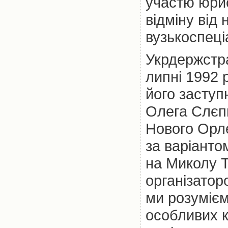
участю юрис
відміну від 
вузькоспеці
Укрдержстра
липні 1992 
його заступ
Олега Слєп
Нового Орле
за варіанто
на Миколу Т
організатор
ми розумієм
особливих 