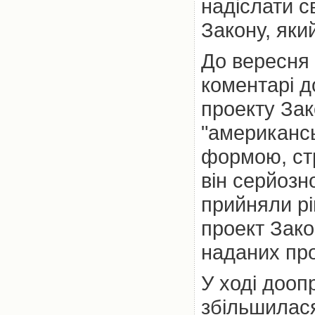
надіслати с
Закону, яки
До вересня 
коментарі д
проекту Зак
"американсь
формою, стр
він серйозн
прийняли рі
проект Зако
наданих про
У ході дооп
збільшилася