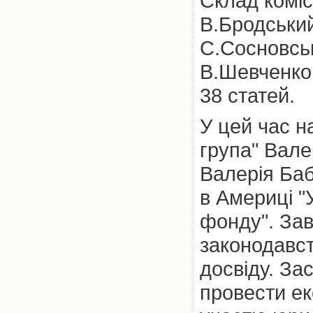
Склад коміс
В.Бродський
С.Сосновськ
В.Шевченко
38 статей.
У цей час н
група" Вале
Валерія Баб
в Америці "
фонду". За
законодавст
досвіду. З
провести ек