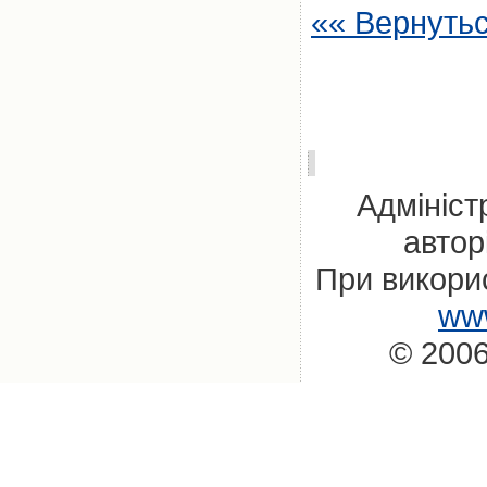
«« Вернуть
Адмініст
автор
При викорис
www
© 2006