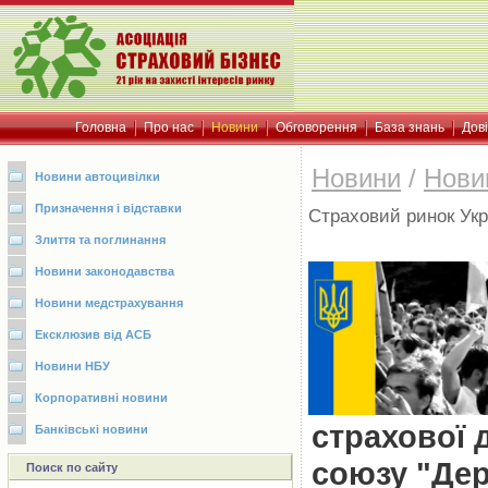
Головна
Про нас
Новини
Обговорення
База знань
Дов
Новини
/
Нови
Новини автоцивілки
Призначення і відставки
Страховий ринок Укр
Злиття та поглинання
Новини законодавства
Новини медстрахування
Ексклюзив від АСБ
Новини НБУ
Корпоративні новини
страхової 
Банківські новини
союзу "Де
Поиск по сайту