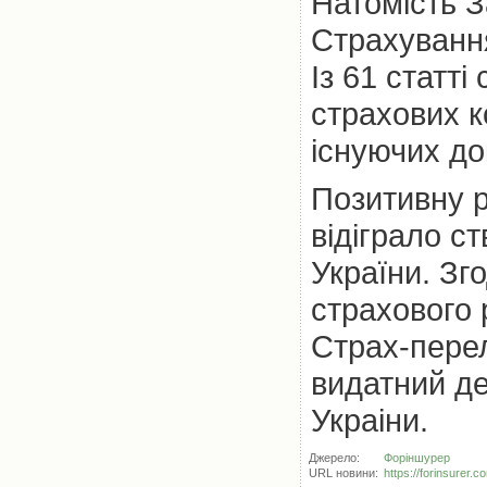
Натомість З
Страхування
Із 61 статт
страхових к
існуючих до
Позитивну р
відіграло с
України. Зг
страхового 
Страх-перел
видатний де
Украіни.
Джерело:
Форіншурер
URL новини:
https://forinsurer.