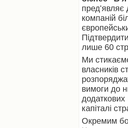
пред'являє 
компаній бі
європейськи
Підтвердити
лише 60 стр
Ми стикаємо
власників с
розпоряджа
вимоги до н
додаткових 
капіталі ст
Окремим бол