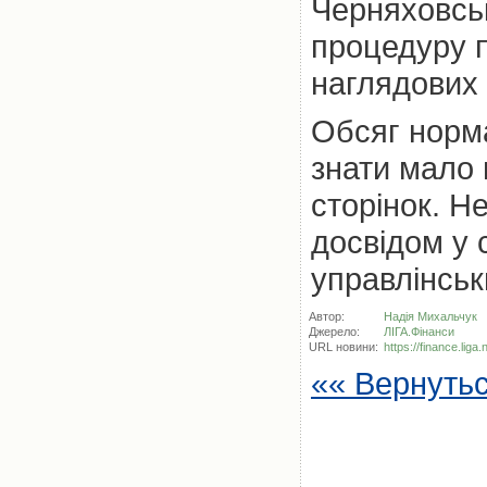
Черняховськ
процедуру п
наглядових 
Обсяг норма
знати мало 
сторінок. Н
досвідом у 
управлінськ
Автор:
Надія Михальчук
Джерело:
ЛІГА.Фінанси
URL новини:
https://finance.lig
«« Вернуть