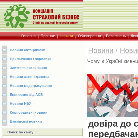
Головна
Про нас
Новини
Обговорення
База знань
Дов
Новини
/
Нови
Новини автоцивілки
Призначення і відставки
Чому в Україні змен
Злиття та поглинання
Новини законодавства
Новини медстрахування
Ексклюзив від АСБ
Новини НБУ
Корпоративні новини
довіра до 
Банківські новини
передбача
Поиск по сайту