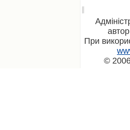
Адмініст
автор
При викорис
www
© 2006