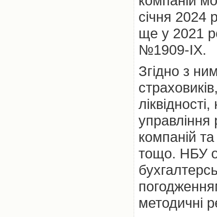
компаній мо
січня 2024 
ще у 2021 р
№1909-IX.
Згідно з ни
страховиків
ліквідності
управління 
компаній т
тощо. НБУ 
бухгалтерсь
погодження
методичні р