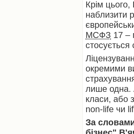
Крім цього,
наблизити р
європейськи
МСФЗ
17 – 
стосується 
Ліцензуванн
окремими ви
страхування
лише одна. 
класи, або 
non-life чи 
За словами
бізнес" В'