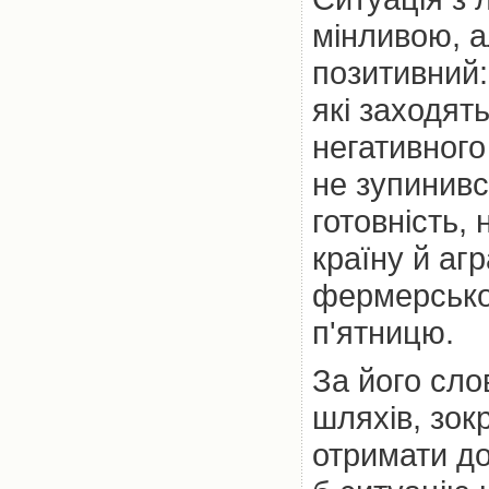
мінливою, а
позитивний:
які заходят
негативного
не зупинивс
готовність,
країну й аг
фермерськог
п'ятницю.
За його сло
шляхів, зок
отримати до