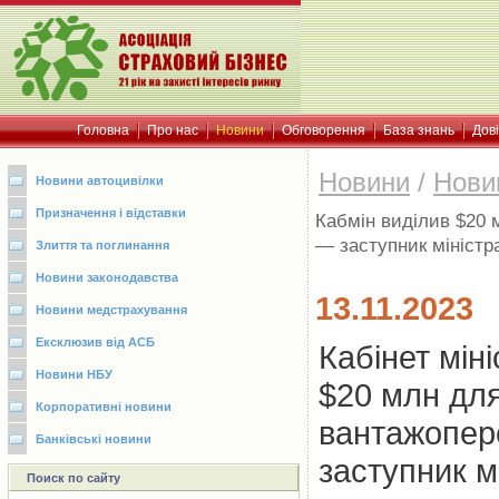
Головна
Про нас
Новини
Обговорення
База знань
Дов
Новини
/
Нови
Новини автоцивілки
Призначення і відставки
Кабмін виділив $20
— заступник міністр
Злиття та поглинання
Новини законодавства
13.11.2023
Новини медстрахування
Ексклюзив від АСБ
Кабінет мін
Новини НБУ
$20 млн дл
Корпоративні новини
вантажопер
Банківські новини
заступник мі
Поиск по сайту