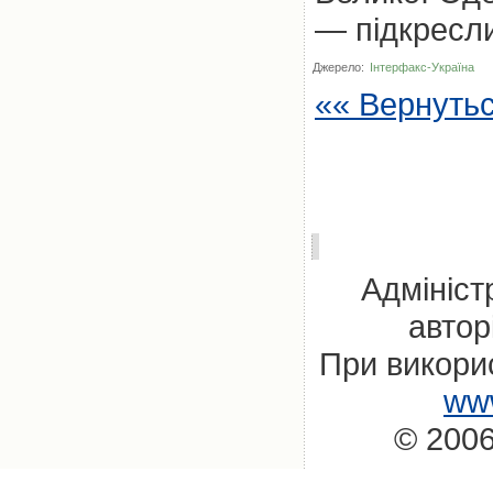
— підкресли
Джерело:
Інтерфакс-Україна
«« Вернуть
Адмініст
автор
При викорис
www
© 2006