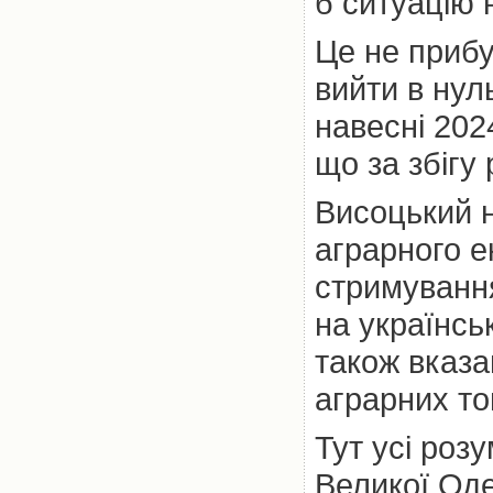
б ситуацію 
Це не прибу
вийти в нуль
навесні 202
що за збігу
Висоцький н
аграрного е
стримування
на українсь
також вказа
аграрних то
Тут усі роз
Великої Оде