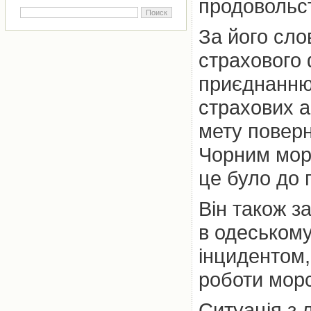
продовольс
За його сло
страхового 
приєднанню 
страхових а
мету повер
Чорним море
це було до 
Він також з
в одеському
інцидентом,
роботи морс
Ситуація з 