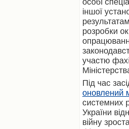
особі спеці
іншої устан
результатам
розробки о
опрацювання
законодавст
участю фах
Міністерств
Під час зас
оновлений 
системних р
України від
війну зрост