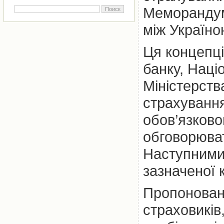
Меморандум
між Україн
Ця концепці
банку, Наці
Міністерств
страхуванн
обов’язково
обговорюва
Наступними 
зазначеної 
Пропонован
страховиків