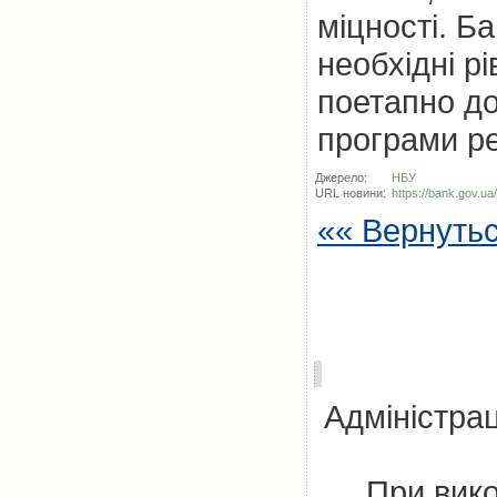
міцності. Б
необхідні рі
поетапно до
програми ре
Джерело:
НБУ
URL новини:
https://bank.gov.ua
«« Вернуть
Адміністрац
При вико