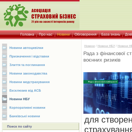
Головна
Про нас
Новини
Обговорення
База знань
Дов
Новини
/
Новини НБУ
/
Новини Н
Новини автоцивілки
Рада з фінансової с
Призначення і відставки
воєнних ризиків
Злиття та поглинання
Новини законодавства
Новини медстрахування
Ексклюзив від АСБ
Новини НБУ
Корпоративні новини
Банківські новини
для створен
Поиск по сайту
страхування