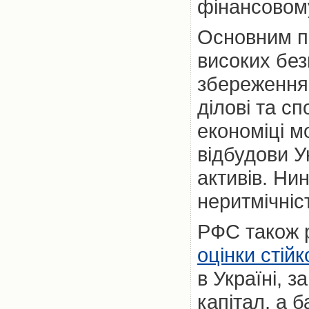
фінансовому
Основним п
високих без
збереження 
ділові та с
економіці м
відбудови У
активів. Ни
неритмічніс
РФС також р
оцінки стійк
в Україні, 
капітал, а 