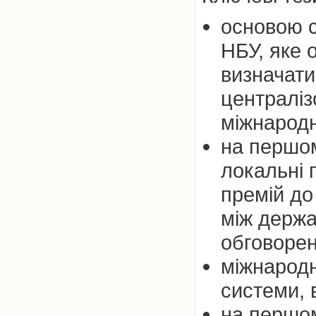
основою с
НБУ, яке 
визначати
централіз
міжнародн
на першом
локальні 
премій до
між держа
обговорен
міжнародн
системи, 
на першом