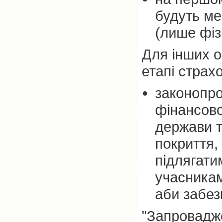
будуть ме
(лише фіз
Для інших о
етапі страх
законопро
фінансово
держави т
покриття,
підлягати
учасникам
аби забез
"Запровадже