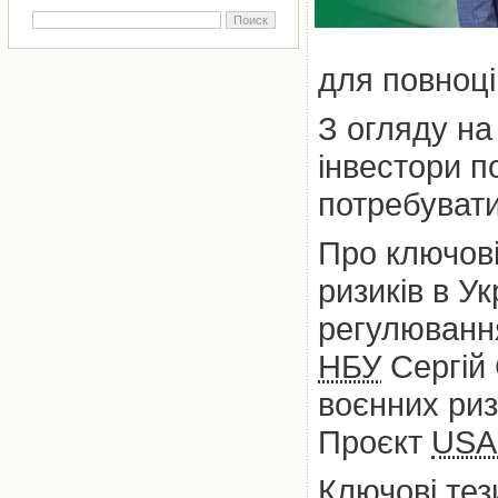
для повноці
З огляду на 
інвестори п
потребуватим
Про ключові
ризиків в У
регулювання
НБУ
Сергій 
воєнних риз
Проєкт
USA
Ключові тез