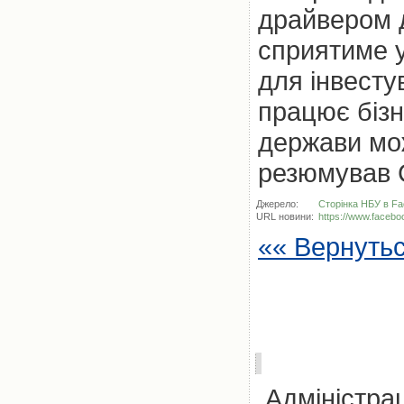
драйвером д
сприятиме у
для інвесту
працює бізн
держави мо
резюмував С
Джерело:
Сторінка НБУ в F
URL новини:
https://www.face
«« Вернуть
Адміністрац