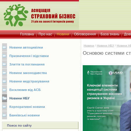
Головна
Про нас
Новини
Обговорення
База знань
Дов
Новини
/
Новини НБУ
/
Новини Н
Новини автоцивілки
Основою системи стр
Призначення і відставки
Злиття та поглинання
Новини законодавства
Новини медстрахування
Ексклюзив від АСБ
Новини НБУ
Корпоративні новини
Банківські новини
Поиск по сайту