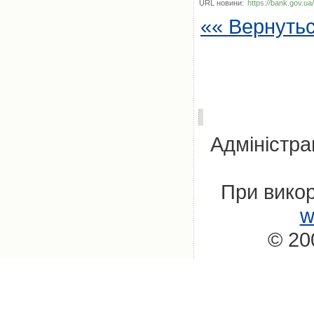
URL новини:
https://bank.gov.ua
«« Вернуть
Адміністра
При викор
w
© 20