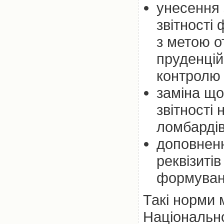
унесення 
звітності
з метою о
пруденцій
контролю 
заміна що
звітності
ломбардів
доповненн
реквізиті
формуванн
Такі норми 
Національно