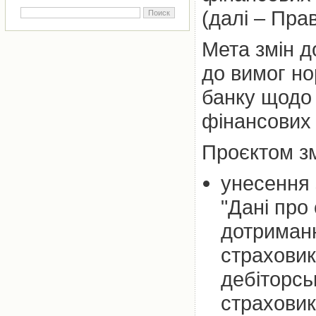
(далі – Пра
Мета змін д
до вимог но
банку щодо 
фінансових 
Проєктом зм
унесення 
"Дані про
дотриман
страховик
дебіторсь
страховик