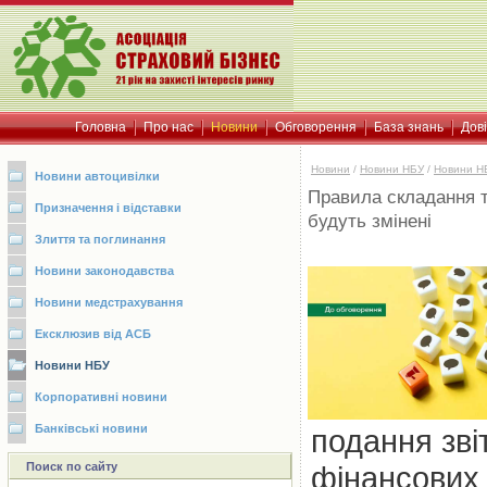
Головна
Про нас
Новини
Обговорення
База знань
Дов
Новини
/
Новини НБУ
/
Новини Н
Новини автоцивілки
Правила складання т
Призначення і відставки
будуть змінені
Злиття та поглинання
Новини законодавства
Новини медстрахування
Ексклюзив від АСБ
Новини НБУ
Корпоративні новини
Банківські новини
подання зві
Поиск по сайту
фінансових 