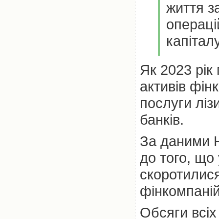
життя з
операці
капітал
Як 2023 рік
активів фін
послуги ліз
банків.
За даними Н
до того, що
скоротилися
фінкомпаній
Обсяги всіх