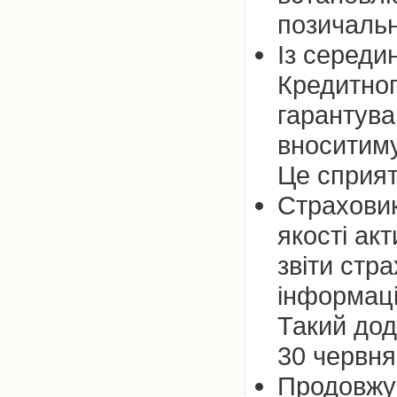
позичальн
Із середи
Кредитног
гарантува
вноситиму
Це сприя
Страховик
якості ак
звіти стр
інформаці
Такий дод
30 червня
Продовжує