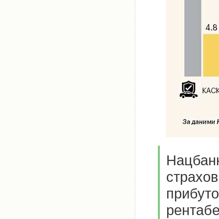
Нацбанк
страхов
прибуто
рентабе