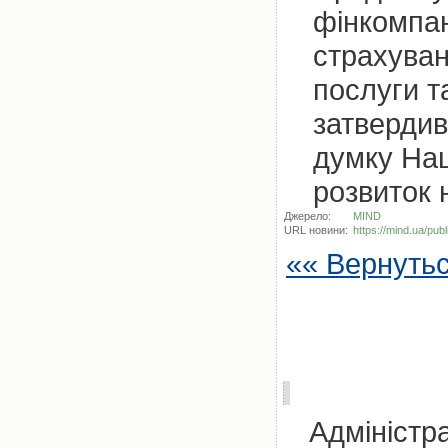
фінкомпан
страхуван
послуги т
затвердив
думку Нац
розвиток 
Джерело:
MIND
URL новини:
https://mind.ua/pu
«« Вернуть
Адміністра