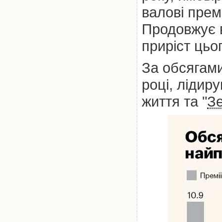
валові прем
Продовжує в
приріст цьо
За обсягами
році, лідир
життя та "
Зе