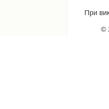
При вик
© 