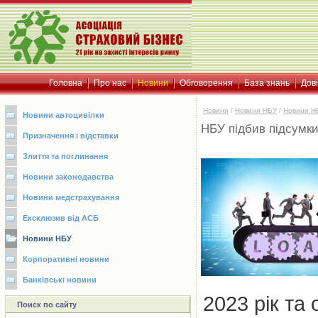
Головна
Про нас
Новини
Обговорення
База знань
Дов
Новини
/
Новини НБУ
/
Новини Н
Новини автоцивілки
НБУ підбив підсумки 
Призначення і відставки
Злиття та поглинання
Новини законодавства
Новини медстрахування
Ексклюзив від АСБ
Новини НБУ
Корпоративні новини
Банківські новини
2023 рік та
Поиск по сайту