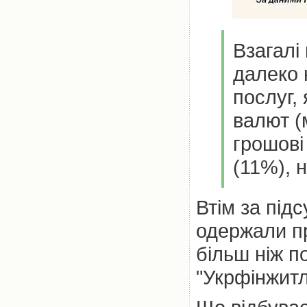
Взагалі
далеко 
послуг,
валют (
грошові
(11%), 
Втім за під
одержали пр
більш ніж п
"Укрфінжитл