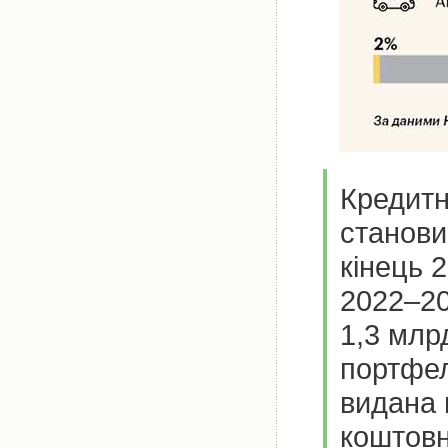
Кредитн
станови
кінець 
2022–20
1,3 млр
портфел
видана 
коштовн