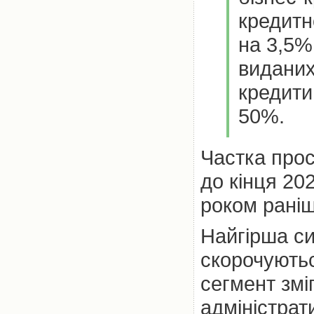
кредитн
на 3,5% 
виданих
кредити
50%.
Частка прос
до кінця 20
роком рані
Найгірша си
скорочуютьс
сегмент змі
адміністрат