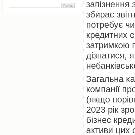
запізнення 
збирає звіт
потребує чи
кредитних с
затримкою п
дізнатися, 
небанківськ
Загальна ка
компанії пр
(якщо порів
2023 рік зр
бізнес кред
активи цих 