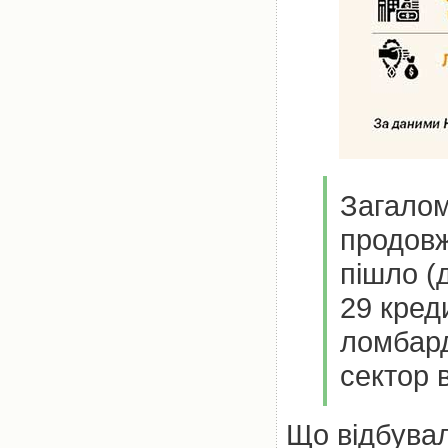
Загалом
продовж
пішло (
29 кред
ломбард
сектор 
Що відбувал