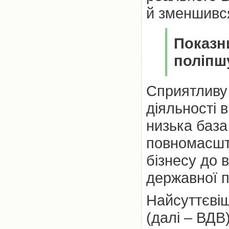
й зменшився
Показни
поліпш
Сприятливу 
діяльності 
низька база
повномасшта
бізнесу до 
державної п
Найсуттєвіш
(далі – ВДВ