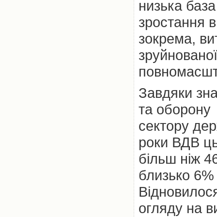
низька база
зростання в
зокрема, ви
зруйнованої
повномасшта
Завдяки зн
та оборону 
сектору дер
роки ВДВ ць
більш ніж 4
близько 6% 
Відновилося
огляду на в