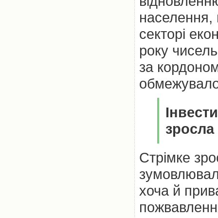
відновленн
населення, 
секторі еко
року чисель
за кордоном
обмежувало
Інвести
зросла
Стрімке зро
зумовлювал
хоча й прив
пожвавлення