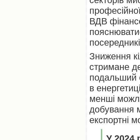
професійної
ВДВ фінансо
пояснювати
посередникі
Зниження кі
стримане д
подальший с
в енергетиц
менші можли
добування м
експортні м
У 2024 