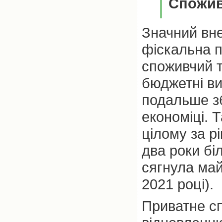
Спожив
Значний вне
фіскальна п
споживчий т
бюджетні ви
подальше зб
економіці. 
цілому за р
два роки бі
сягнула май
2021 році).
Приватне с