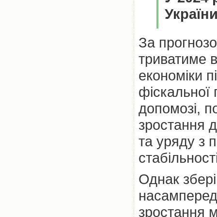
Україн
За прогноз
триватиме в
економіки п
фіскальної 
допомозі, п
зростання д
та уряду з 
стабільності
Однак збері
насамперед 
зростання м