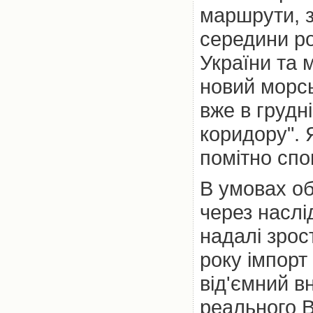
маршрути, з
середини ро
України та 
новий морсь
вже в грудн
коридору". 
помітно спо
В умовах о
через наслі
надалі зрос
року імпорт
від'ємний в
реального В