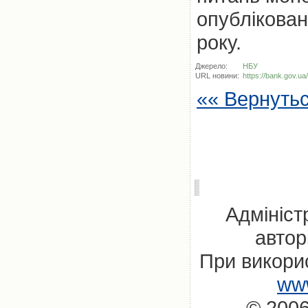
опублікован
року.
Джерело:
НБУ
URL новини:
https://bank.gov.u
«« Вернуть
Адмініст
автор
При викорис
www
© 2006