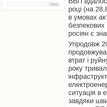
ВВП вдалося
році (на 28
в умовах ак
безпекових 
росіян є зн
Упродовж 2
продовжува
втрат і руй
року тривал
інфраструкт
електроенер
ситуація в 
завдяки шв