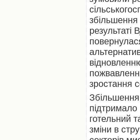
сільськогос
збільшення 
результаті 
повернулас
альтернати
відновленню
пожвавленн
зростання се
Збільшення
підтримало 
готельний т
зміни в стр
секторів ми