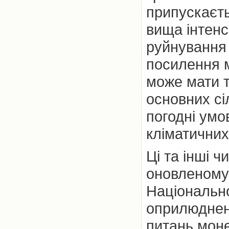
припускаєть
вища інтенс
руйнування 
посилення м
може мати 
основних сі
погодні умо
кліматичних
Ці та інші 
оновленому
Національно
оприлюднено
питань моне