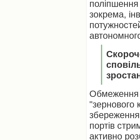
поліпшення 
зокрема, ін
потужностей
автономног
Скороч
сповіл
зроста
Обмеження в
"зернового к
збереження
портів стри
активно роз