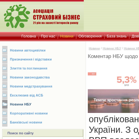
Головна
Про нас
Новини
Обговорення
База знань
Дов
Новини
/
Новини НБУ
/
Новини Н
Новини автоцивілки
Коментар НБУ щодо з
Призначення і відставки
Злиття та поглинання
Новини законодавства
Новини медстрахування
Ексклюзив від АСБ
Новини НБУ
Корпоративні новини
опублікова
Банківські новини
України. З 
Поиск по сайту