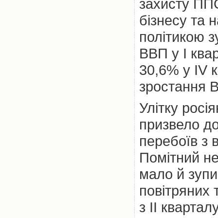
захисту ППО
бізнесу та 
політикою з
ВВП у І ква
30,6% у ІV к
зростання 
Улітку росі
призвело до
перебоїв з 
Помітний не
мало й зупи
повітряних т
з ІІ кварта