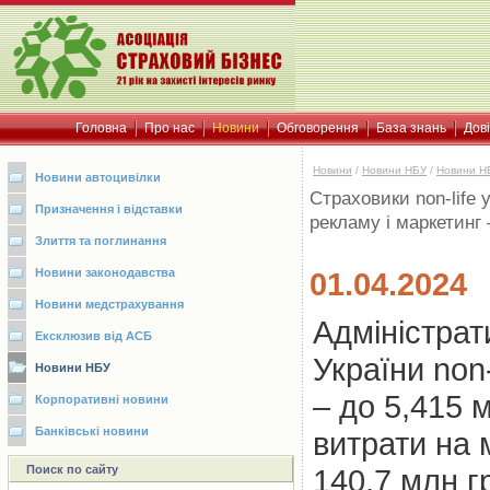
Головна
Про нас
Новини
Обговорення
База знань
Дов
Новини
/
Новини НБУ
/
Новини Н
Новини автоцивілки
Страховики non-life 
Призначення і відставки
рекламу і маркетинг
Злиття та поглинання
Новини законодавства
01.04.2024
Новини медстрахування
Адміністрат
Ексклюзив від АСБ
України non
Новини НБУ
– до 5,415 
Корпоративні новини
Банківські новини
витрати на 
Поиск по сайту
140,7 млн г