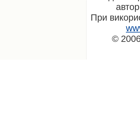
автор
При викорис
www
© 2006