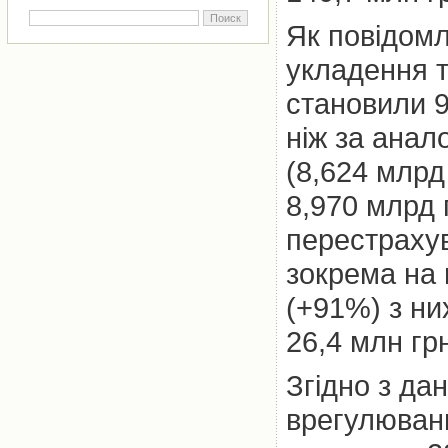
Як повідомл
укладення т
становили 9
ніж за анал
(8,624 млрд
8,970 млрд 
перестрахув
зокрема на 
(+91%) з н
26,4 млн гр
Згідно з да
врегулюванн