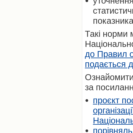
уточнення
статистичн
показника
Такі норми 
Національн
до Правил ор
подається д
Ознайомити
за посилан
проєкт п
організаці
Націонал
порівняль