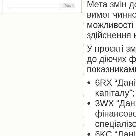
Мета змін д
вимог чинно
можливості 
здійснення 
У проєкті з
до діючих ф
показниками
6RX “Дані
капіталуˮ;
3WX “Дані
фінансово
спеціаліз
6KС “Дані