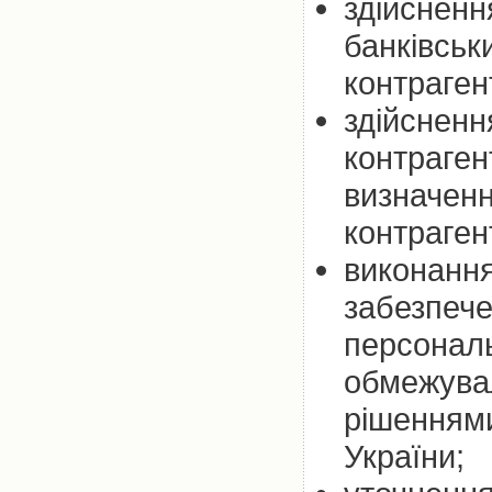
здійсненн
банківськ
контраген
здійсненн
контраген
визначенн
контрагент
виконання
забезпече
персональ
обмежувал
рішеннями
України;