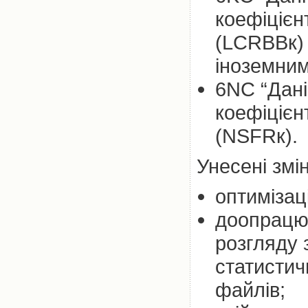
коефіцієн
(LCRВВк) 
іноземним
6NC “Дані
коефіцієн
(NSFRк).
Унесені змі
оптимізаці
доопрацюв
розгляду 
статистич
файлів;