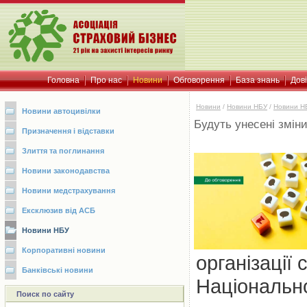
Головна
Про нас
Новини
Обговорення
База знань
Дов
Новини
/
Новини НБУ
/
Новини Н
Новини автоцивілки
Будуть унесені зміни
Призначення і відставки
Злиття та поглинання
Новини законодавства
Новини медстрахування
Ексклюзив від АСБ
Новини НБУ
Корпоративні новини
організації 
Банківські новини
Національно
Поиск по сайту