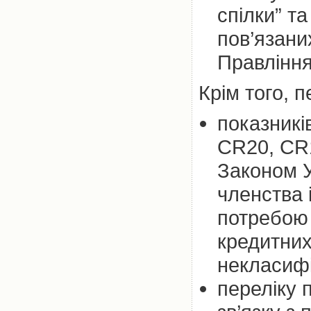
спілки” т
пов’язани
Правління
Крім того, 
показникі
CR20, CR1
Законом У
членства 
потребою 
кредитних
некласифі
переліку п