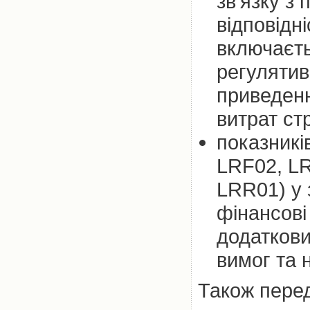
зв’язку з
відповідн
включаєть
регулятив
приведенні
витрат ст
показникі
LRF02, LR
LRR01) у 
фінансові
додаткови
вимог та 
Також пере