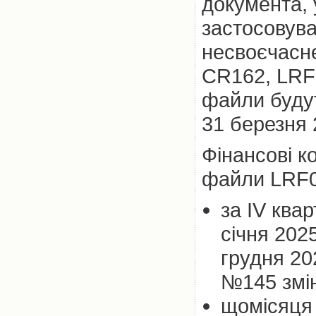
документа, 
застосовува
несвоєчасн
CR162, LRF0
файли будут
31 березня 
Фінансові к
файли LRF0
за IV квар
січня 202
грудня 20
№145 змін
щомісяця 