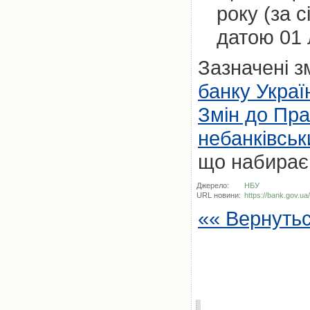
року (за 
датою 01 
Зазначені з
банку Украї
Змін до Пра
небанківськ
що набирає 
Джерело:
НБУ
URL новини:
https://bank.gov.u
«« Вернуть