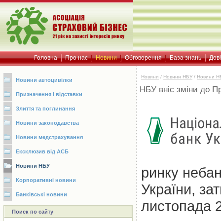
Головна
Про нас
Новини
Обговорення
База знань
Дов
Новини
/
Новини НБУ
/
Новини Н
Новини автоцивілки
НБУ вніс зміни до П
Призначення і відставки
Злиття та поглинання
Новини законодавства
Новини медстрахування
Ексклюзив від АСБ
Новини НБУ
ринку небан
Корпоративні новини
України, з
Банківські новини
листопада 2
Поиск по сайту