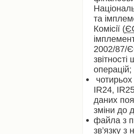
Національ
та імплем
Комісії (
Є
імплемент
2002/87/Є
звітності
операцій;
чотирьох 
IR24, IR2
даних поя
зміни до 
файла з п
зв’язку з