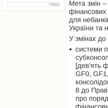
Мета змін –
фінансових 
для небанкі
України та 
У змінах до
системи п
субконсол
[дев’ять 
GF0, GF1,
консолідо
8 до Прав
про поряд
фінансови