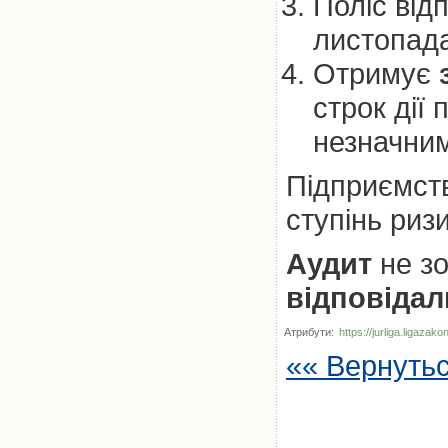
Поліс від
листопада
Отримує
строк дії
незначним 
Підприємств
ступінь ризи
Аудит
не зо
відповідал
Атрибути:
https://jurliga.ligaz
«« Вернуть