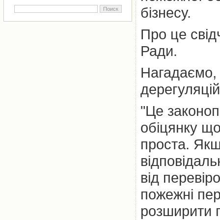
бізнесу.
Про це сві
Ради.
Нагадаємо,
дерегуляцій
"Це законоп
обіцянку що
проста. Якщ
відповідальн
від перевір
пожежні пер
розширити п