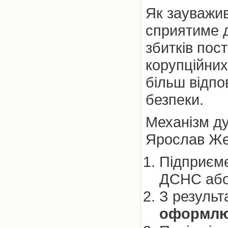
Як зауважи
сприятиме д
збитків пос
корупційних
більш відпо
безпеки.
Механізм ду
Ярослав Же
Підприєм
ДСНС або 
З результ
оформлює