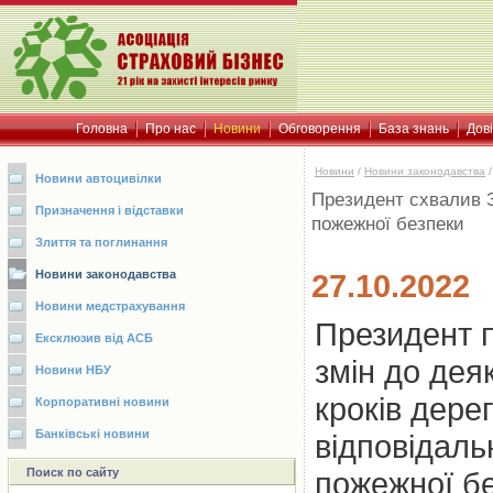
Головна
Про нас
Новини
Обговорення
База знань
Дов
Новини
/
Новини законодавства
Новини автоцивілки
Президент схвалив З
Призначення і відставки
пожежної безпеки
Злиття та поглинання
Новини законодавства
27.10.2022
Новини медстрахування
Президент п
Ексклюзив від АСБ
змін до дея
Новини НБУ
кроків дере
Корпоративні новини
Банківські новини
відповідаль
Поиск по сайту
пожежної бе