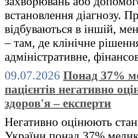
захворювань або допомог
встановлення діагнозу. П
відбуваються в іншій, ме
– там, де клінічне рішен
адміністративне, фінансов
09.07.2026
Понад 37% м
пацієнтів негативно оц
здоров'я – експерти
Негативно оцінюють стан
України понад 37% медикі