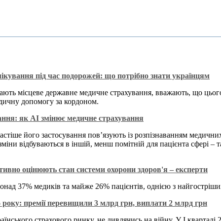
ікування під час подорожей: що потрібно знати українцям
мають місцеве державне медичне страхування, вважають, що цьо
едичну допомогу за кордоном.
ання: як AI змінює медичне страхування
астіше його застосування пов’язують із розпізнаванням медичн
зміни відбуваються в іншій, менш помітній для пацієнта сфері – т
тивно оцінюють стан системи охорони здоров'я – експерти
онад 37% медиків та майже 26% пацієнтів, однією з найгостріши
6 року: премії перевищили 3 млрд грн, виплати 2 млрд грн
раїнського страхового ринку, не дивлячись на війну. У І кварта