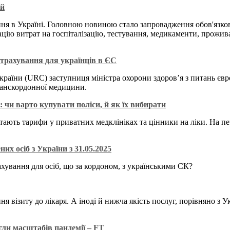
ій
ання в Україні. Головною новиною стало запровадження обов'язк
ію витрат на госпіталізацію, тестування, медикаменти, проживан
трахування для українців в ЄС
країни (URC) заступниця міністра охорони здоров’я з питань єв
ранскордонної медицини.
чи варто купувати поліси, й як їх вибирати
остають тарифи у приватних медклініках та цінники на ліки. На 
х осіб з України з 31.05.2025
хування для осіб, що за кордоном, з українськими СК?
ня візиту до лікаря. А іноді й нижча якість послуг, порівняно з 
гли масштабів пандемії – FT