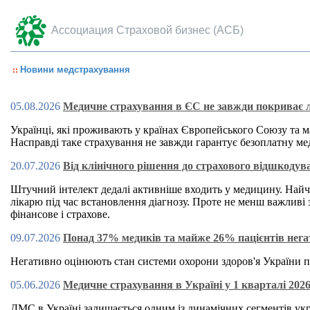
Ассоциация Страховой бизнес (АСБ)
Новини медстрахування
05.08.2026
Медичне страхування в ЄС не завжди покриває л
Українці, які проживають у країнах Європейського Союзу та 
Насправді таке страхування не завжди гарантує безоплатну м
20.07.2026
Від клінічного рішення до страхового відшкодув
Штучний інтелект дедалі активніше входить у медицину. Найч
лікарю під час встановлення діагнозу. Проте не менш важливі 
фінансове і страхове.
09.07.2026
Понад 37% медиків та майже 26% пацієнтів нега
Негативно оцінюють стан системи охорони здоров'я України п
05.06.2026
Медичне страхування в Україні у 1 кварталі 202
ДМС
в Україні залишається одним із динамічних сегментів ук