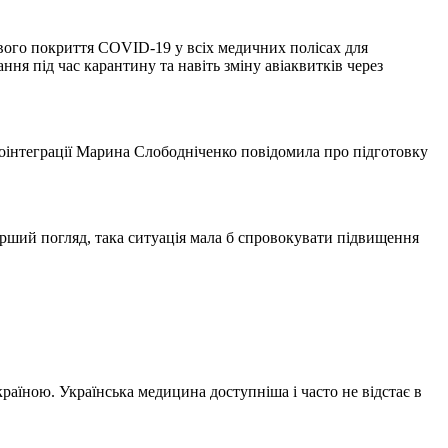
ового покриття COVID-19 у всіх медичних полісах для
ня під час карантину та навіть зміну авіаквитків через
роінтеграції Марина Слободніченко повідомила про підготовку
перший погляд, така ситуація мала б спровокувати підвищення
Україною. Українська медицина доступніша і часто не відстає в