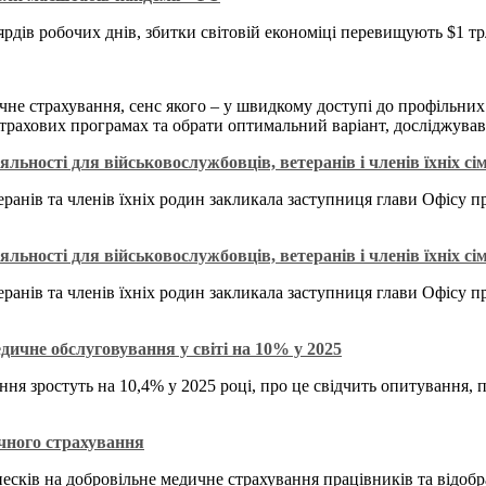
рдів робочих днів, збитки світовій економіці перевищують $1 тр
чне страхування, сенс якого – у швидкому доступі до профільних 
х страхових програмах та обрати оптимальний варіант, досліджува
ьності для військовослужбовців, ветеранів і членів їхніх сі
ранів та членів їхніх родин закликала заступниця глави Офісу п
ьності для військовослужбовців, ветеранів і членів їхніх сі
ранів та членів їхніх родин закликала заступниця глави Офісу п
ичне обслуговування у світі на 10% у 2025
я зростуть на 10,4% у 2025 році, про це свідчить опитування, п
чного страхування
есків на добровільне медичне страхування працівників та відоб