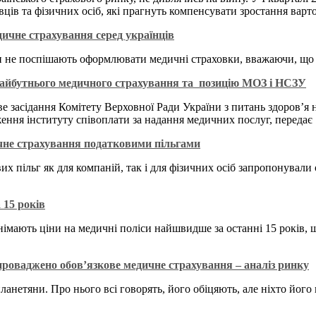
ців та фізичних осіб, які прагнуть компенсувати зростання варт
ичне страхування серед українців
ди не поспішають оформлювати медичні страховки, вважаючи, що ц
майбутнього медичного страхування та позицію МОЗ і НСЗУ
 засідання Комітету Верховної Ради України з питань здоров’я н
ження інституту співоплати за надання медичних послуг, передає
не страхування податковими пільгами
х пільг як для компаній, так і для фізичних осіб запропонували о
15 років
днімають ціни на медичні поліси найшвидше за останні 15 років
апроваджено обов’язкове медичне страхування – аналіз ринку
ланетяни. Про нього всі говорять, його обіцяють, але ніхто його