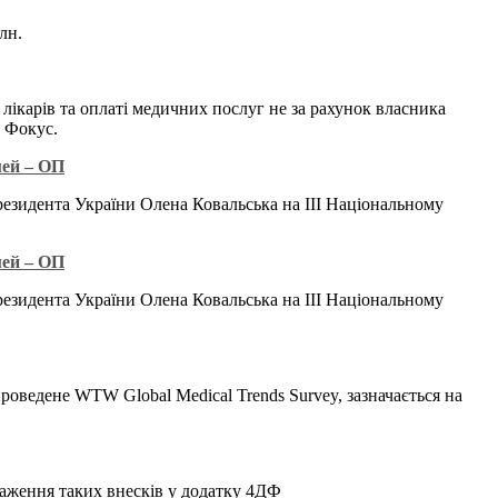
лн.
лікарів та оплаті медичних послуг не за рахунок власника
в Фокус.
мей – ОП
резидента України Олена Ковальська на ІІІ Національному
мей – ОП
резидента України Олена Ковальська на ІІІ Національному
роведене WTW Global Medical Trends Survey, зазначається на
раження таких внесків у додатку 4ДФ