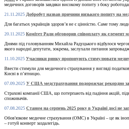
медичних договорів завдяки високому попиту з боку роботодав
21.11.2025
Добробут назвав причини низького попиту на мед
Для багатьох українців здоров’я не є цінністю. Саме тому лю
20.11.2025
Комітет Ради обговорив співоплату як елемент 
Днями під головуванням Михайла Радуцького відбулося чергове
якого народні депутати, зокрема, заслухали питання запровад
11.10.2025
Учасники ринку пропонують стимулювати медич
Ввести стимули для медичного страхування у вигляді податкови
Києві в п’ятницю.
07.09.2025
У США медстрахування подорожчає рекордно за 
Страхові компанії США, що потерпають від падіння акцій, пі
споживачів.
07.08.2025
Станом на серпень 2025 року в Україні досі не з
Обов'язкове медичне страхування (ОМС) в Україні – це як іноп
– готуй конверт заздалегідь.