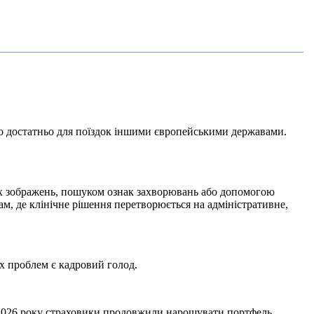
го достатньо для поїздок іншими європейськими державами.
их зображень, пошуком ознак захворювань або допомогою
ам, де клінічне рішення перетворюється на адміністративне,
х проблем є кадровий голод.
лі 2026 року страховики продовжили нарощувати портфель