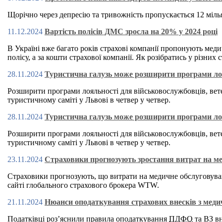
Щорічно через депресію та тривожність пропускається 12 мілья
11.12.2024
Вартість полісів ДМС зросла на 20% у 2024 році
В Україні вже багато років страхові компанії пропонують меди
полісу, а за кошти страхової компанії. Як розібратись у різни
28.11.2024
Туристична галузь може розширити програми лоял
Розширити програми лояльності для військовослужбовців, вете
туристичному саміті у Львові в четвер у четвер.
28.11.2024
Туристична галузь може розширити програми лоял
Розширити програми лояльності для військовослужбовців, вете
туристичному саміті у Львові в четвер у четвер.
23.11.2024
Страховики прогнозують зростання витрат на мед
Страховики прогнозують, що витрати на медичне обслуговуванн
сайті глобального страхового брокера WTW.
21.11.2024
Нюанси оподаткування страхових внесків з меди
Податківці роз’яснили правила оподаткування
ПДФО
та ВЗ вн