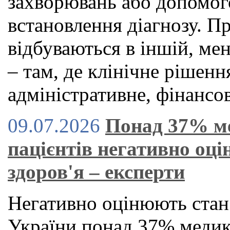
захворювань або допомог
встановлення діагнозу. П
відбуваються в іншій, ме
– там, де клінічне рішен
адміністративне, фінансов
09.07.2026
Понад 37% м
пацієнтів негативно оц
здоров'я – експерти
Негативно оцінюють стан
України понад 37% медикі