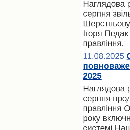
Наглядова 
серпня звіл
Шерстньову 
Ігоря Педак
правління.
11.08.2025
повноважен
2025
Наглядова 
серпня прод
правління О
року включн
системі Наці