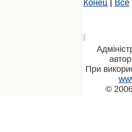
Конец
|
Все
Адмініст
автор
При викорис
www
© 2006