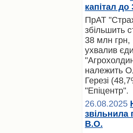
капітал до
ПрАТ "Страх
збільшить с
38 млн грн,
ухвалив єди
"Агрохолдин
належить Ол
Герезі (48,
"Епіцентр".
26.08.2025
звільнила 
В.О.