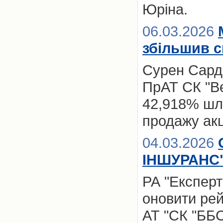
Юріна.
06.03.2026
збільшив с
Сурен Сард
ПрАТ СК "Ве
42,918% шля
продажу акц
04.03.2026
ІНШУРАНС
РА "Експерт
оновити рей
АТ "СК "ББ