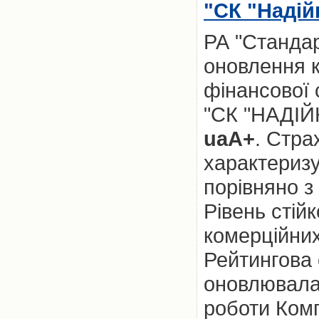
"СК "Надій
РА "Стандар
оновлення к
фінансової 
"СК "НАДІЙ
uaА+
. Стра
характеризу
порівняно з
Рівень стій
комерційних
Рейтингова
оновлювалас
роботи Комп