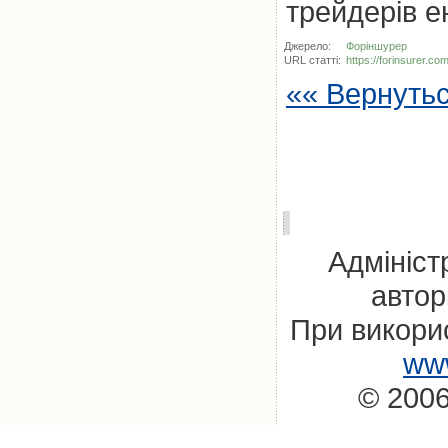
трейдерів е
Джерело:
Форіншурер
URL статті:
https://forinsurer.c
«« Вернуть
Адмініст
автор
При викорис
www
© 2006