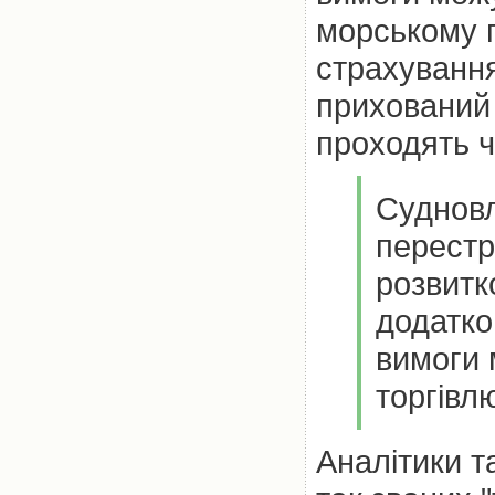
морському п
страхуванн
прихований 
проходять ч
Судновл
перестр
розвитко
додатко
вимоги 
торгівлю
Аналітики т