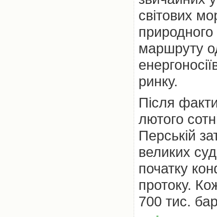
світових мо
природного 
маршруту од
енергоносії
ринку.
Після факти
лютого сотн
Перській за
великих суд
початку кон
протоку. Ко
700 тис. ба