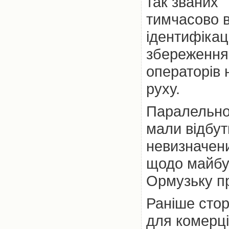
так званих 
тимчасово 
ідентифікаці
збереження
операторів 
руху.
Паралельно 
мали відбут
невизначени
щодо майбу
Ормузьку пр
Раніше стор
для комерц