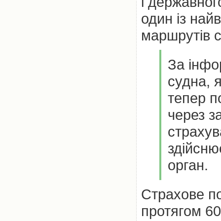
і державног
один із най
маршрутів с
За інфор
судна, 
тепер п
через з
страхув
здійсню
орган.
Страхове п
протягом 60