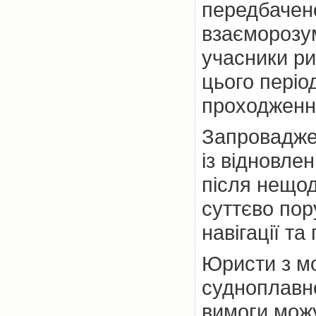
передбачен
взаєморозум
учасники ри
цього періо
проходження
Запровадже
із відновле
після нещод
суттєво пор
навігації т
Юристи з мо
судноплавно
вимоги мож