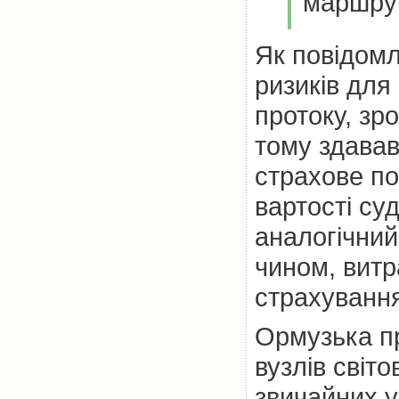
маршруті
Як повідом
ризиків для
протоку, зро
тому здава
страхове по
вартості суд
аналогічний
чином, витр
страхування
Ормузька п
вузлів світо
звичайних 