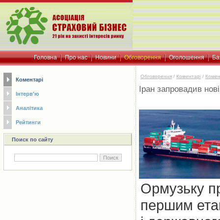
Головна
Про нас
Новини
Обговорення
Оголошення
Ба
Обговорення
/
Коментарі
/
Комен
Коментарі
Іран запровадив нові
Інтерв'ю
Аналітика
Рейтинги
Поиск по сайту
Ормузьку пр
першим ета