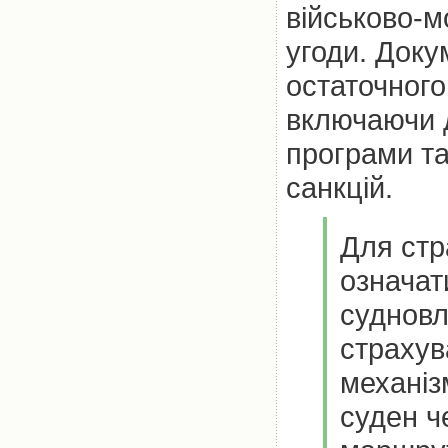
військово-м
угоди. Док
остаточного
включаючи д
програми т
санкцій.
Для стр
означат
судновл
страхув
механіз
суден ч