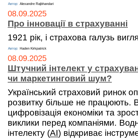
Автор:
Alexandre Rajbhandari
08.09.2025
Про інновації в страхуванні
1921 рік, і страхова галузь вигл
Автор:
Haden Kirkpatrick
08.09.2025
Штучний інтелект у страхуван
чи маркетинговий шум?
Український страховий ринок опи
розвитку більше не працюють. В
цифровізація економіки та зрост
виклики перед компаніями. Водн
інтелекту (
AI
) відкриває інструм