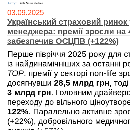
Автор:
Beth Musselwhite
03.09.2025
Український страховий ринок у
менеджера: премії зросли на 
забезпечив ОСЦПВ (+122%)
Перше півріччя 2025 року для с
із найдинамічніших за останні р
TOP
, премії у секторі non-life 
досягнувши
28,5 млрд грн
, тод
3 млрд грн
. Головним драйвер
переходу до вільного ціноутворе
122%
. Паралельно активне зро
(+22%), добровільного медично