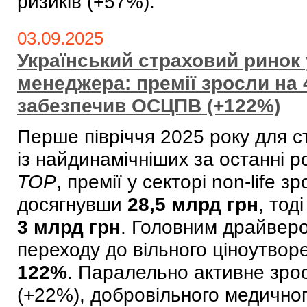
ризиків (+57%).
03.09.2025
Український страховий ринок у
менеджера: премії зросли на 
забезпечив ОСЦПВ (+122%)
Перше півріччя 2025 року для с
із найдинамічніших за останні р
TOP
, премії у секторі non-life 
досягнувши
28,5 млрд грн
, тод
3 млрд грн
. Головним драйвер
переходу до вільного ціноутворе
122%
. Паралельно активне зро
(+22%), добровільного медично