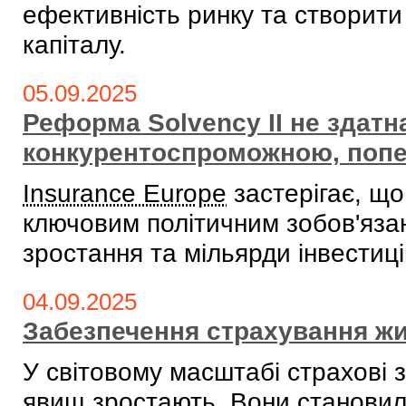
ефективність ринку та створити
капіталу.
05.09.2025
Реформа Solvency II не здатн
конкурентоспроможною, поп
Insurance Europe
застерігає, щ
ключовим політичним зобов'язан
зростання та мільярди інвестиц
04.09.2025
Забезпечення страхування ж
У світовому масштабі страхові 
явищ зростають. Вони становил