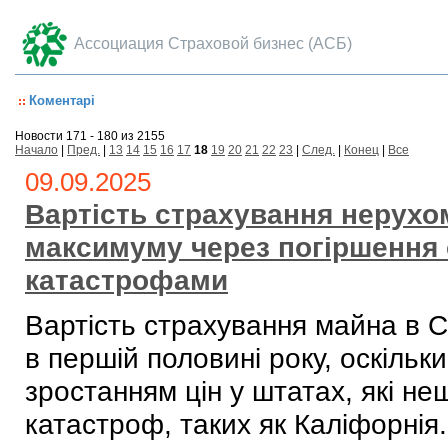
Ассоциация Страховой бизнес (АСБ)
Коментарі
Новости 171 - 180 из 2155
Начало
|
Пред.
|
13
14
15
16
17
18
19
20
21
22
23
|
След.
|
Конец
|
Все
09.09.2025
Вартість страхування нерухо
максимуму через погіршення 
катастрофами
Вартість страхування майна в 
в першій половині року, оскільк
зростанням цін у штатах, які н
катастроф, таких як Каліфорнія.