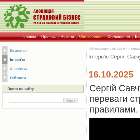
Головна
Про нас
Новини
Обговорення
Оголошення
Ба
Обговорення
/
Інтерв'ю
/
Iнтерв'
Коментарі
Інтерв'ю Сергія Савч
Інтерв'ю
Аналітика
16.10.2025
Рейтинги
Сергій Савч
Поиск по сайту
переваги ст
правилами.