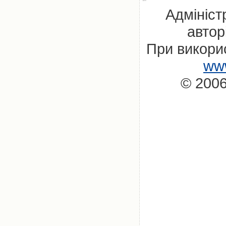
Адмініст
автор
При викорис
www
© 2006