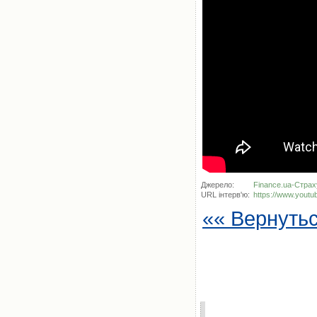
Джерело:
Finance.ua-Стра
URL інтерв'ю:
https://www.you
«« Вернуть