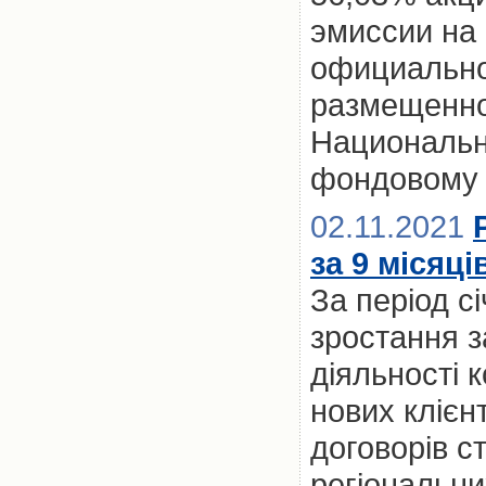
эмиссии на 
официально
размещенно
Национальн
фондовому 
02.11.2021
за 9 місяці
За період с
зростання з
діяльності 
нових клієнт
договорів с
регіональни