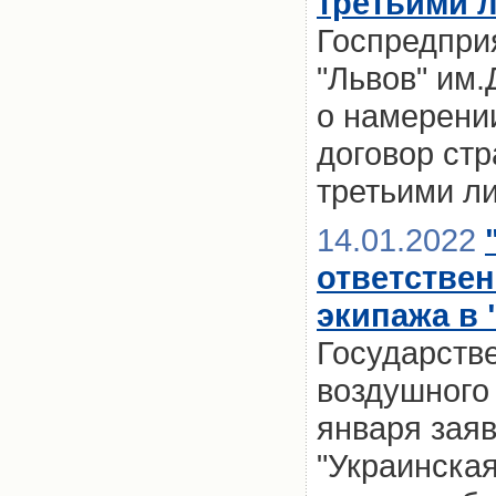
третьими л
Госпредпри
"Львов" им.
о намерении
договор стр
третьими л
14.01.2022
ответствен
экипажа в 
Государств
воздушного 
января зая
"Украинска