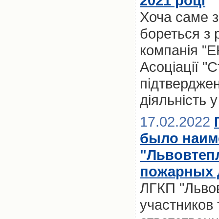
2021 році
Хоча саме з
бореться з 
компанія "
Асоціації "
підтверджен
діяльність у
17.02.2022
было наим
"Львовтеп
пожарных 
ЛГКП "Льво
участников 