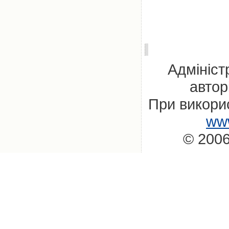
Адмініст
автор
При викорис
www
© 2006