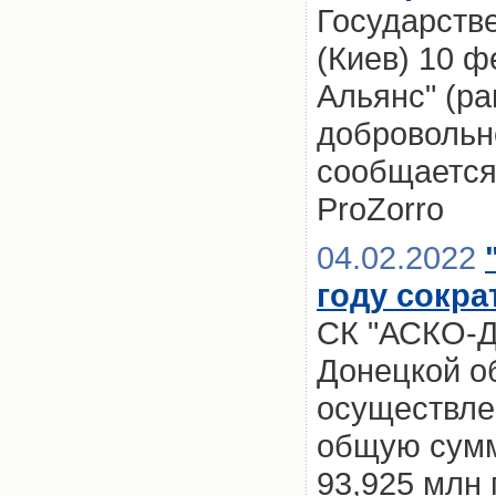
Государств
(Киев) 10 ф
Альянс" (ра
добровольно
сообщается
ProZorro
04.02.2022
году сокр
СК "АСКО-Д
Донецкой об
осуществле
общую сумму
93,925 млн