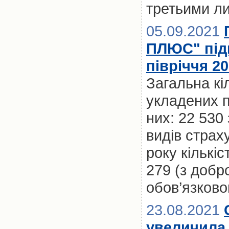
третьими л
05.09.2021
ПЛЮС" підв
півріччя 2
Загальна кі
укладених пр
них: 22 530
видів страх
року кількі
279 (з добр
обов’язково
23.08.2021
увеличила 