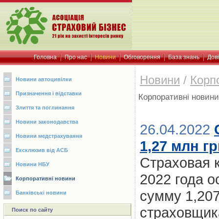
Головна
Про нас
Новини
Обговорення
База знань
Дов
Новини
/
Корп
Новини автоцивілки
Призначення і відставки
Корпоративні новини
Злиття та поглинання
Новини законодавства
26.04.2022
Новини медстрахування
1,27 млн г
Ексклюзив від АСБ
Страховая к
Новини НБУ
2022 года 
Корпоративні новини
сумму 1,207
Банківські новини
страховщик
Поиск по сайту