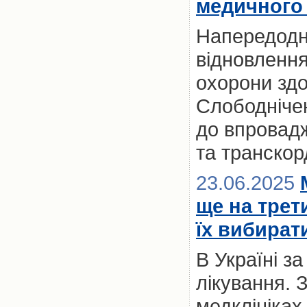
медичного 
Напередодні
відновлення
охорони здо
Слободнічен
до впровад
та транскор
23.06.2025
ще на трет
їх вибират
В Україні з
лікування. 
медклініках