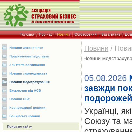
Головна
Про нас
Новини
Обговорення
База знань
Дов
Новини
/
Нови
Новини автоцивілки
Призначення і відставки
Новини медстрахув
Злиття та поглинання
Новини законодавства
05.08.2026
Новини медстрахування
завжди пок
Ексклюзив від АСБ
подорожей:
Новини НБУ
Корпоративні новини
Українці, я
Банківські новини
Союзу та м
Поиск по сайту
страхування