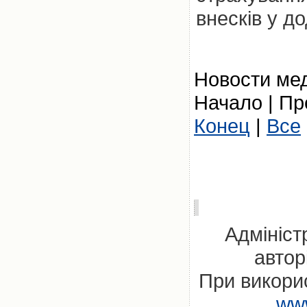
внесків у д
Новости мед
Начало | Пр
Конец
|
Все
Адмініст
автор
При викорис
www