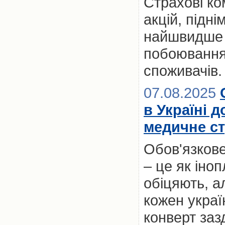
Страхові ко
акцій, підні
найшвидше з
побоювання
споживачів.
07.08.2025
в Україні 
медичне ст
Обов'язкове
– це як іноп
обіцяють, а
кожен украї
конверт заз