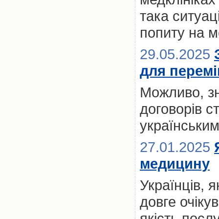
така ситуац
попиту на м
29.05.2025
для переміщ
Можливо, з
договорів с
українськи
27.01.2025
медицину
Українців, 
довге очікув
якість посл