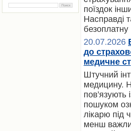
поїздок ін
Насправді т
безоплатну
20.07.2026
до страхов
медичне с
Штучний інт
медицину. Н
пов’язують 
пошуком оз
лікарю під 
менш важлив