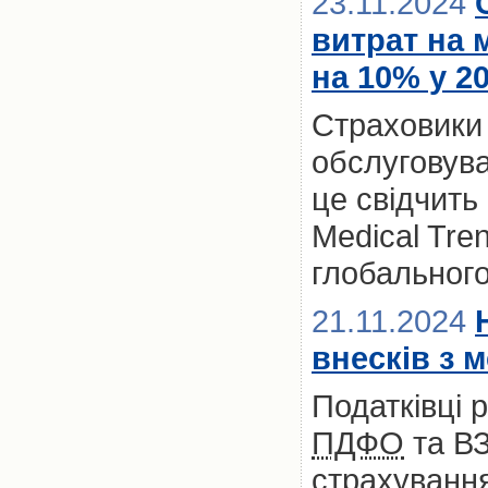
23.11.2024
витрат на 
на 10% у 2
Страховики
обслуговува
це свідчить
Medical Tre
глобальног
21.11.2024
внесків з 
Податківці 
ПДФО
та ВЗ
страхування