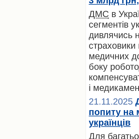
3 млрд грн
ДМС
в Укра
сегментів у
дивлячись на
страховики
медичних до
боку робото
компенсуват
і медикамен
21.11.2025
попиту на 
українців
Для багатьох