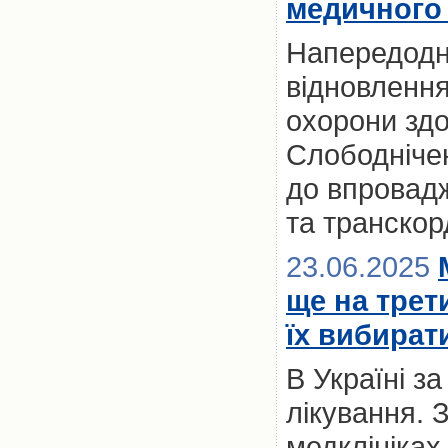
медичного 
Напередодні
відновлення
охорони здо
Слободнічен
до впровад
та транскор
23.06.2025
ще на трет
їх вибират
В Україні з
лікування. 
медклініках