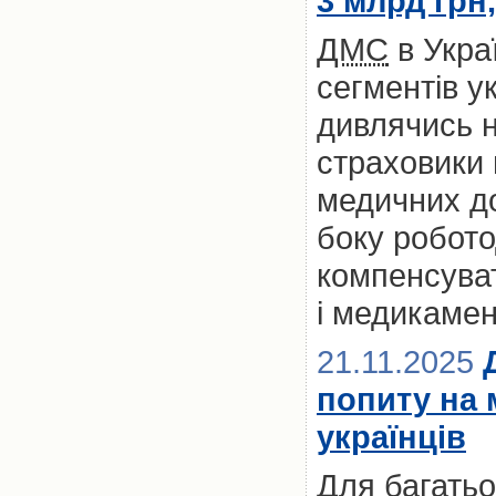
3 млрд грн
ДМС
в Укра
сегментів у
дивлячись на
страховики
медичних до
боку робото
компенсуват
і медикамен
21.11.2025
попиту на 
українців
Для багатьох