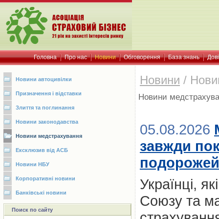
Головна
Про нас
Новини
Обговорення
База знань
Дов
Новини
/
Нови
Новини автоцивілки
Призначення і відставки
Новини медстрахув
Злиття та поглинання
Новини законодавства
05.08.2026
Новини медстрахування
завжди пок
Ексклюзив від АСБ
подорожей:
Новини НБУ
Корпоративні новини
Українці, я
Банківські новини
Союзу та м
Поиск по сайту
страхування