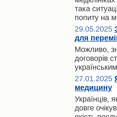
така ситуац
попиту на м
29.05.2025
для переміщ
Можливо, з
договорів с
українськи
27.01.2025
медицину
Українців, 
довге очікув
якість посл