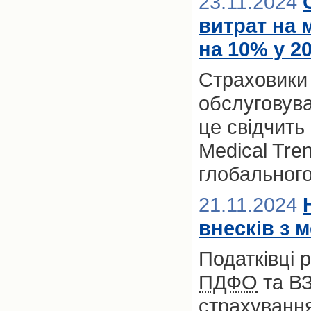
23.11.2024
витрат на 
на 10% у 2
Страховики
обслуговува
це свідчить
Medical Tre
глобальног
21.11.2024
внесків з 
Податківці 
ПДФО
та ВЗ
страхування