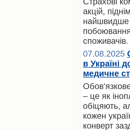
Страхові ко
акцій, підні
найшвидше з
побоювання
споживачів.
07.08.2025
в Україні 
медичне ст
Обов'язкове
– це як іноп
обіцяють, а
кожен украї
конверт заз