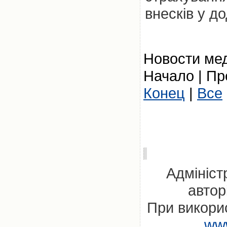
внесків у д
Новости мед
Начало | Пр
Конец
|
Все
Адмініст
автор
При викорис
www