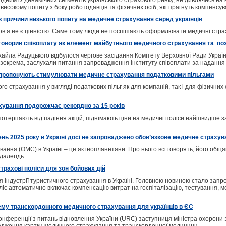
одним із динамічних сегментів українського страхового ринку, не дивлячись на
високому попиту з боку роботодавців та фізичних осіб, які прагнуть компенсу
 причини низького попиту на медичне страхування серед українців
ов’я не є цінністю. Саме тому люди не поспішають оформлювати медичні страх
говорив співоплату як елемент майбутнього медичного страхування та по
айла Радуцького відбулося чергове засідання Комітету Верховної Ради України
, зокрема, заслухали питання запровадження інституту співоплати за надання 
 пропонують стимулювати медичне страхування податковими пільгами
о страхування у вигляді податкових пільг як для компаній, так і для фізичних
ування подорожчає рекордно за 15 років
потерпають від падіння акцій, піднімають ціни на медичні поліси найшвидше 
нь 2025 року в Україні досі не запроваджено обов’язкове медичне страхув
ання (ОМС) в Україні – це як інопланетяни. Про нього всі говорять, його обіц
далегідь.
страхові поліси для зон бойових дій
я індустрії туристичного страхування в Україні. Головною новиною стало запр
іс автоматично включає компенсацію витрат на госпіталізацію, тестування, ме
ему транскордонного медичного страхування для українців в ЄС
нференції з питань відновлення України (URC) заступниця міністра охорони 