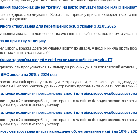
вадження картки медичного страхування та транскордонної медицини.
ання подорожчає ще на третину: чи варто купувати поліси, й як їх вибира
уттєво подорожчало лікування. Зростають тарифи у приватних медклініках та ці
чне страхування.
чного страхування для переміщених осіб з України з 31.05.2025
улярним укладання договорів страхування для осіб, що за кордоном, з україн
ула на приватну медицину
ідну Європу, вражає довге очікування візиту до лікаря. А іноді й нижча якість п
ватних клінік в країні зараз?
ічним здоров'ям людей у світі сягли масштабів пандемії – FT
ривожність пропускається 12 мільярдів робочих днів, збитки світовій економі
в ДМС зросла на 20% у 2024 році
страхові компанії пропонують медичне страхування, сенс якого – у швидкому до
ї компанії. Як розібратись у різних страхових програмах та обрати оптимальний
зь може розширити програми лояльності для військовослужбовців, ветеранів
ті для військовослужбовців, ветеранів та членів їхніх родин закликала засту
саміті у Львові в четвер у четвер.
зь може розширити програми лояльності для військовослужбовців, ветеранів
ті для військовослужбовців, ветеранів та членів їхніх родин закликала засту
саміті у Львові в четвер у четвер.
нозують зростання витрат на медичне обслуговування у світі на 10% у 20