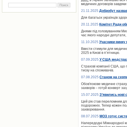
ДМС
в Україні залишається 
медичних договорів завдяки 
21.11.2025
Добробут назвав
Для багатьох українців здор
20.11.2025
Комітет Ради об
Днями під головуванням Мих
час якого народні депутати
11.10.2025
Учасники ринку
Ввести стимули для медичног
2025 в Києві в п’ятницю.
07.09.2025
У США медстрах
Страхові компанії США, що 
тиску на споживачів.
07.08.2025
Станом на серпе
Обов'язкове медичне страхув
захворів – готуй конверт заз
15.07.2025
З’явились нові 
Цей рік став переломним дл
подорожніх. Тепер кожен пол
захворювання.
08.07.2025
МОЗ готує сист
Напередодні Міжнародної ко