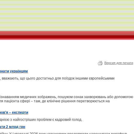
Версия для печати
знати українцям
, вважають, що цього достатньо для поїздок іншими європейськими
озпізнаванням медичних зображень, пошуком ознак захворювань або допомогою
ля пацієнта сфері – там, де клінічне рішення перетворюється на
ов'я – експерти
днією з найгостріших проблем є кадровий голод.
ати 2 млрд грн