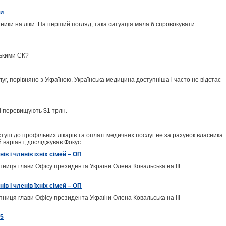
ти
нники на ліки. На перший погляд, така ситуація мала б спровокувати
ськими СК?
ослуг, порівняно з Україною. Українська медицина доступніша і часто не відстає
ці перевищують $1 трлн.
ступі до профільних лікарів та оплаті медичних послуг не за рахунок власника
 варіант, досліджував Фокус.
 і членів їхніх сімей – ОП
пниця глави Офісу президента України Олена Ковальська на ІІІ
 і членів їхніх сімей – ОП
пниця глави Офісу президента України Олена Ковальська на ІІІ
25