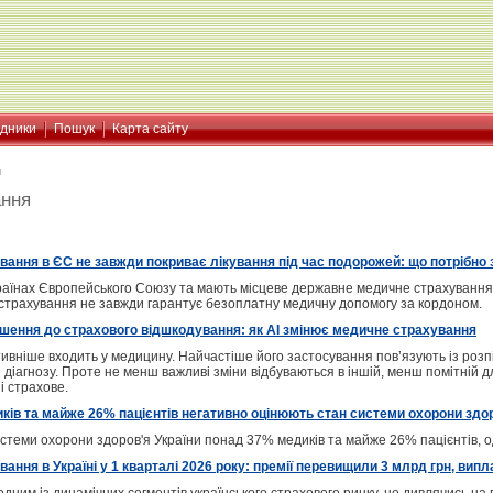
ідники
Пошук
Карта сайту
я
ання
ання в ЄС не завжди покриває лікування під час подорожей: що потрібно 
 країнах Європейського Союзу та мають місцеве державне медичне страхування
страхування не завжди гарантує безоплатну медичну допомогу за кордоном.
рішення до страхового відшкодування: як AI змінює медичне страхування
тивніше входить у медицину. Найчастіше його застосування пов’язують із р
 діагнозу. Проте не менш важливі зміни відбуваються в іншій, менш помітній д
і страхове.
ів та майже 26% пацієнтів негативно оцінюють стан системи охорони здор
стеми охорони здоров'я України понад 37% медиків та майже 26% пацієнтів, о
ання в Україні у 1 кварталі 2026 року: премії перевищили 3 млрд грн, випл