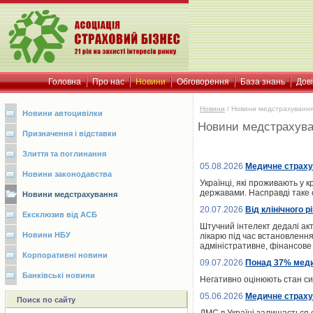
Головна
Про нас
Новини
Обговорення
База знань
Дов
Новини
/
Новини медстрахуванн
Новини автоцивілки
Новини медстрахув
Призначення і відставки
Злиття та поглинання
05.08.2026
Медичне страхув
Новини законодавства
Українці, які проживають у
державами. Насправді таке 
Новини медстрахування
20.07.2026
Від клінічного 
Ексклюзив від АСБ
Штучний інтелект дедалі ак
Новини НБУ
лікарю під час встановлення
адміністративне, фінансове 
Корпоративні новини
09.07.2026
Понад 37% медик
Банківські новини
Негативно оцінюють стан си
05.06.2026
Медичне страхув
Поиск по сайту