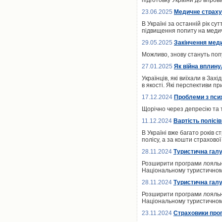
підготовку України до впро
23.06.2025
Медичне страхув
В Україні за останній рік с
підвищення попиту на меди
29.05.2025
Закінчення меди
Можливо, знову стануть поп
27.01.2025
Як війна вплин
Українців, які виїхали в Зах
в якості. Які перспективи при
17.12.2024
Проблеми з псих
Щорічно через депресію та т
11.12.2024
Вартість полісі
В Україні вже багато років 
полісу, а за кошти страхово
28.11.2024
Туристична галу
Розширити програми лояльнос
Національному туристичному 
28.11.2024
Туристична галу
Розширити програми лояльнос
Національному туристичному 
23.11.2024
Страховики прог