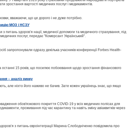
 війну. У І кварталі 2026 року страховики продовжили нарощувати портфель
вати зростання вартості медичних послуг і медикаментів.
овки, вважаючи, що це дорого і не дуже потрібно.
зицію МОЗ і НСЗУ
 з питань здоров’я нації, медичної допомоги та медичного страхування, під
медичних послуг, передає "Комерсант Український".
 осіб запропонували одразу декілька учасників конференції Forbes Health-
за останні 15 років, що посилює побоювання щодо зростання фінансового
ання – аналіз ринку
яють, але ніхто його наживо не бачив. Зате кожен українець знає, що якщо
овадження обов'язкового покриття COVID-19 у всіх медичних полісах для
дикаменти, проживання під час карантину та навіть зміну авіаквитків через
здоров’я з питань євроінтеграції Марина Слободніченко повідомила про