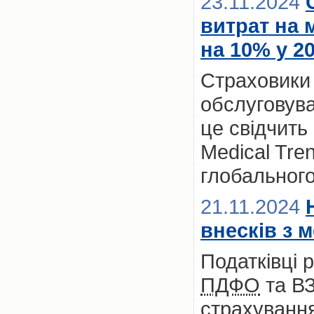
23.11.2024
витрат на 
на 10% у 2
Страховики
обслуговува
це свідчить
Medical Tre
глобальног
21.11.2024
внесків з 
Податківці 
ПДФО
та ВЗ
страхування