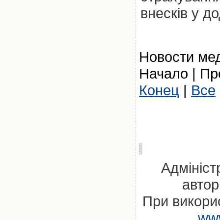
внесків у д
Новости мед
Начало | Пр
Конец
|
Все
Адмініст
автор
При викорис
www