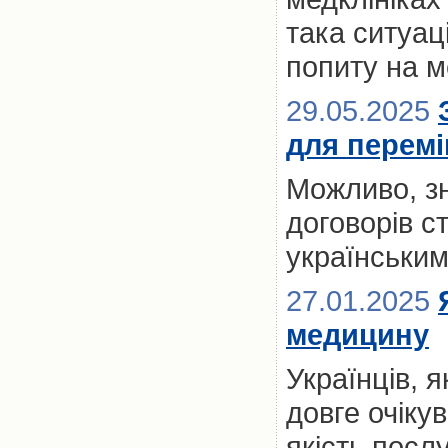
така ситуац
попиту на м
29.05.2025
для переміщ
Можливо, з
договорів с
українськи
27.01.2025
медицину
Українців, 
довге очікув
якість посл