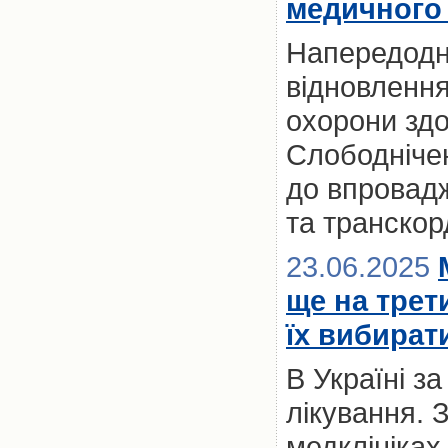
медичного 
Напередодні
відновлення
охорони здо
Слободнічен
до впровад
та транскор
23.06.2025
ще на трет
їх вибират
В Україні з
лікування. 
медклініках