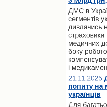
3 млрд грн
ДМС
в Укра
сегментів у
дивлячись на
страховики
медичних до
боку робото
компенсуват
і медикамен
21.11.2025
попиту на 
українців
Для багатьох