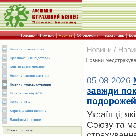
Головна
Про нас
Новини
Обговорення
База знань
Дов
Новини
/
Нови
Новини автоцивілки
Призначення і відставки
Новини медстрахув
Злиття та поглинання
Новини законодавства
05.08.2026
Новини медстрахування
завжди пок
Ексклюзив від АСБ
подорожей:
Новини НБУ
Корпоративні новини
Українці, я
Банківські новини
Союзу та м
Поиск по сайту
страхування