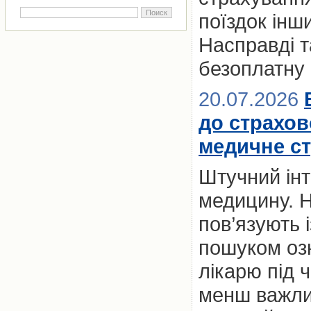
поїздок ін
Насправді т
безоплатну
20.07.2026
до страхов
медичне с
Штучний інт
медицину. Н
пов’язують 
пошуком оз
лікарю під 
менш важлив