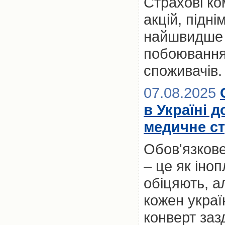
Страхові ко
акцій, підні
найшвидше з
побоювання
споживачів.
07.08.2025
в Україні 
медичне ст
Обов'язкове
– це як іноп
обіцяють, а
кожен украї
конверт заз