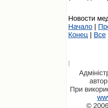
Новости мед
Начало
|
Пр
Конец
|
Все
Адмініст
автор
При викорис
www
© 2006