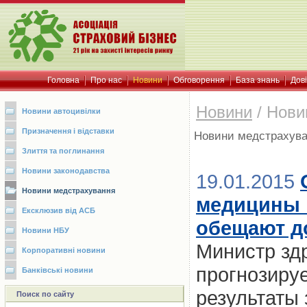
Головна
Про нас
Новини
Обговорення
База знань
Дов
Новини
/
Нови
Новини автоцивілки
Призначення і відставки
Новини медстрахув
Злиття та поглинання
Новини законодавства
19.01.2015
Новини медстрахування
медицины н
Ексклюзив від АСБ
обещают до
Новини НБУ
Министр зд
Корпоративні новини
прогнозируе
Банківські новини
результаты
Поиск по сайту