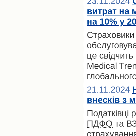
23.11.2024
витрат на 
на 10% у 2
Страховики
обслуговува
це свідчить
Medical Tre
глобальног
21.11.2024
внесків з 
Податківці 
ПДФО
та ВЗ
страхування