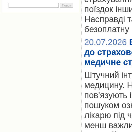
поїздок ін
Насправді т
безоплатну
20.07.2026
до страхов
медичне с
Штучний інт
медицину. Н
пов’язують 
пошуком оз
лікарю під 
менш важлив