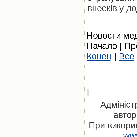
внесків у д
Новости мед
Начало | Пр
Конец
|
Все
Адмініст
автор
При викорис
www