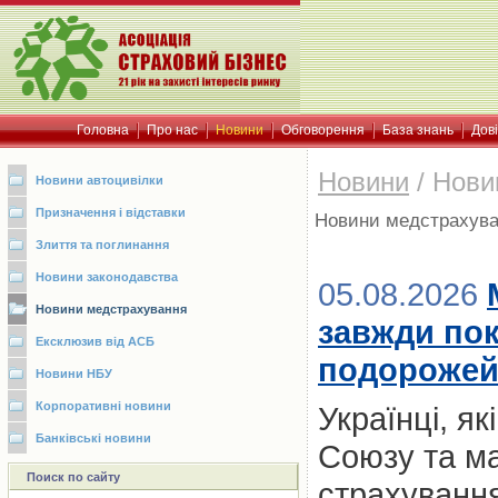
Головна
Про нас
Новини
Обговорення
База знань
Дов
Новини
/
Нови
Новини автоцивілки
Призначення і відставки
Новини медстрахув
Злиття та поглинання
Новини законодавства
05.08.2026
Новини медстрахування
завжди пок
Ексклюзив від АСБ
подорожей:
Новини НБУ
Корпоративні новини
Українці, я
Банківські новини
Союзу та м
Поиск по сайту
страхування