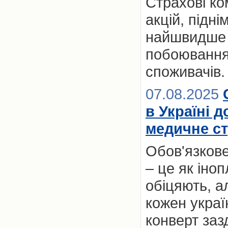
Страхові ко
акцій, підні
найшвидше з
побоювання
споживачів.
07.08.2025
в Україні 
медичне ст
Обов'язкове
– це як іноп
обіцяють, а
кожен украї
конверт заз