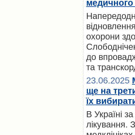
медичного 
Напередодні
відновлення
охорони здо
Слободнічен
до впровад
та транскор
23.06.2025
ще на трет
їх вибират
В Україні з
лікування. 
медклініках