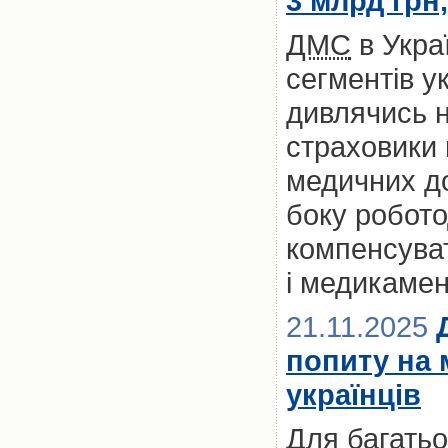
3 млрд грн
ДМС
в Укра
сегментів у
дивлячись на
страховики
медичних до
боку робото
компенсуват
і медикамен
21.11.2025
попиту на 
українців
Для багатьох