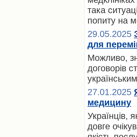
така ситуац
попиту на м
29.05.2025
для переміщ
Можливо, з
договорів с
українськи
27.01.2025
медицину
Українців, 
довге очікув
якість посл