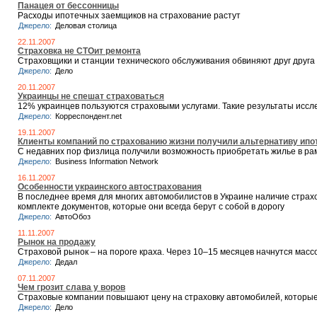
Панацея от бессонницы
Расходы ипотечных заемщиков на страхование растут
Джерело:
Деловая столица
22.11.2007
Страховка не СТОит ремонта
Страховщики и станции технического обслуживания обвиняют друг друга
Джерело:
Дело
20.11.2007
Украинцы не спешат страховаться
12% украинцев пользуются страховыми услугами. Такие результаты иссл
Джерело:
Корреспондент.net
19.11.2007
Клиенты компаний по страхованию жизни получили альтернативу ип
С недавних пор физлица получили возможность приобретать жилье в ра
Джерело:
Business Information Network
16.11.2007
Особенности украинского автострахования
В последнее время для многих автомобилистов в Украине наличие страхо
комплекте документов, которые они всегда берут с собой в дорогу
Джерело:
АвтоОбоз
11.11.2007
Рынок на продажу
Страховой рынок – на пороге краха. Через 10–15 месяцев начнутся масс
Джерело:
Дедал
07.11.2007
Чем грозит слава у воров
Страховые компании повышают цену на страховку автомобилей, которые
Джерело:
Дело