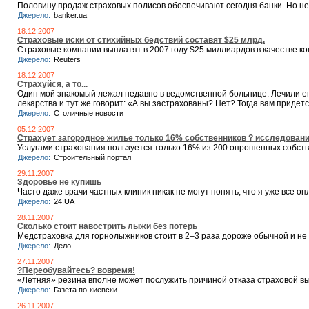
Половину продаж страховых полисов обеспечивают сегодня банки. Но не
Джерело:
banker.ua
18.12.2007
Страховые иски от стихийных бедствий составят $25 млрд.
Страховые компании выплатят в 2007 году $25 миллиардов в качестве 
Джерело:
Reuters
18.12.2007
Страхуйся, а то...
Один мой знакомый лежал недавно в ведомственной больнице. Лечили ег
лекарства и тут же говорит: «А вы застрахованы? Нет? Тогда вам придет
Джерело:
Столичные новости
05.12.2007
Страхует загородное жилье только 16% собственников ? исследован
Услугами страхования пользуется только 16% из 200 опрошенных собств
Джерело:
Строительный портал
29.11.2007
Здоровье не купишь
Часто даже врачи частных клиник никак не могут понять, что я уже все о
Джерело:
24.UA
28.11.2007
Сколько стоит навострить лыжи без потерь
Медстраховка для горнолыжников стоит в 2–3 раза дороже обычной и не 
Джерело:
Дело
27.11.2007
?Переобувайтесь? вовремя!
«Летняя» резина вполне может послужить причиной отказа страховой в
Джерело:
Газета по-киевски
26.11.2007