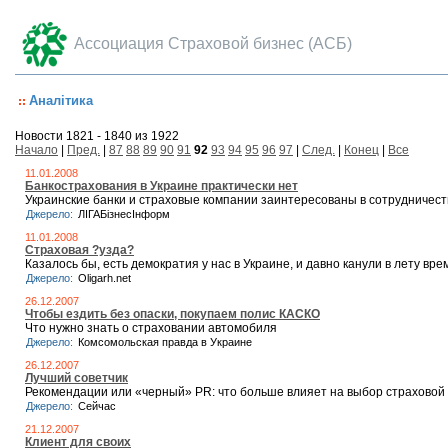
Ассоциация Страховой бизнес (АСБ)
Аналітика
Новости 1821 - 1840 из 1922
Начало
|
Пред.
|
87
88
89
90
91
92
93
94
95
96
97
|
След.
|
Конец
|
Все
11.01.2008
Банкострахования в Украине практически нет
Украинские банки и страховые компании заинтересованы в сотрудничеств
Джерело:
ЛIГАБiзнесIнформ
11.01.2008
Страховая ?узда?
Казалось бы, есть демократия у нас в Украине, и давно канули в лету в
Джерело:
Oligarh.net
26.12.2007
Чтобы ездить без опаски, покупаем полис КАСКО
Что нужно знать о страховании автомобиля
Джерело:
Комсомольская правда в Украине
26.12.2007
Лучший советчик
Рекомендации или «черный» PR: что больше влияет на выбор страховой
Джерело:
Сейчас
21.12.2007
Клиент для своих