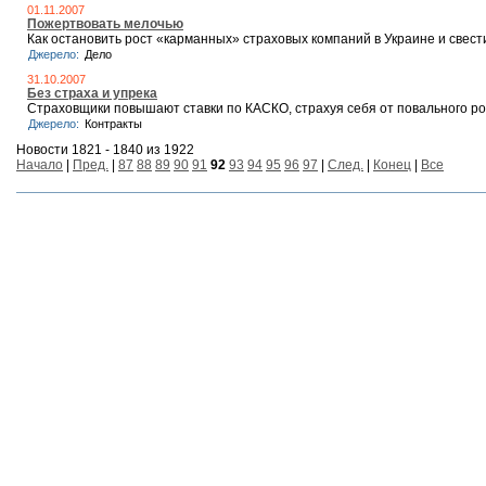
01.11.2007
Пожертвовать мелочью
Как остановить рост «карманных» страховых компаний в Украине и свест
Джерело:
Дело
31.10.2007
Без страха и упрека
Страховщики повышают ставки по КАСКО, страхуя себя от повального р
Джерело:
Контракты
Новости 1821 - 1840 из 1922
Начало
|
Пред.
|
87
88
89
90
91
92
93
94
95
96
97
|
След.
|
Конец
|
Все