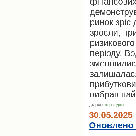
фінансових
демонструв
ринок зріс
зросли, при
ризикового
періоду. В
зменшилися
залишалася
прибуткови
вибрав най
Джерело:
Форіншурер
30.05.2025
Оновлено 