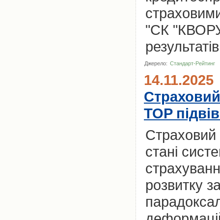
страховими
"СК "КВОРУ
результатів
Джерело:
Стандарт-Рейтинг
14.11.2025
Страховий 
TOP підвів
Страховий 
стані сист
страхуванн
розвитку з
парадоксал
деформацій