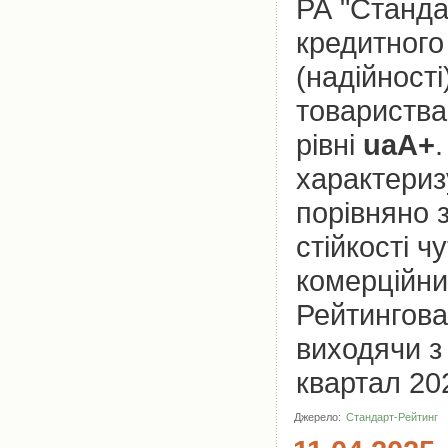
РА "Станда
кредитного 
(надійност
товариств
рівні
uaА+
характериз
порівняно 
стійкості 
комерційни
Рейтингова
виходячи з 
квартал 20
Джерело:
Стандарт-Рейтинг