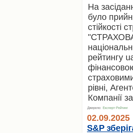
На засідан
було прийн
стійкості 
"СТРАХОВА
національн
рейтингу u
фінансовою
страховими
рівні, Аге
Компанії за
Джерело:
Експерт-Рейтинг
02.09.2025
S&P збері