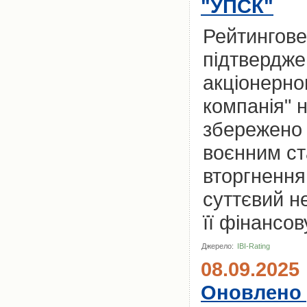
"УПСК"
Рейтингове
підтвердже
акціонерно
компанія" н
збережено 
воєнним ст
вторгнення
суттєвий н
її фінансов
Джерело:
IBI-Rating
08.09.2025
Оновлено 