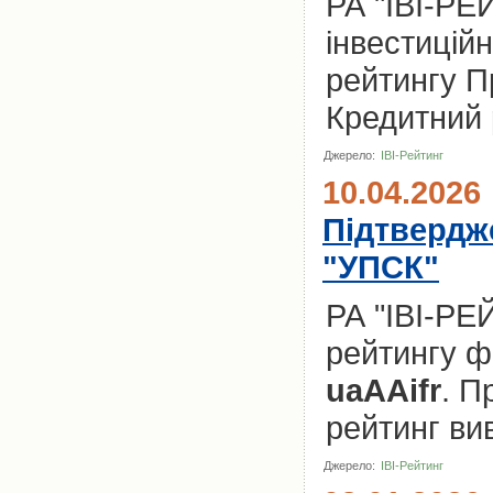
РА "ІВІ-РЕ
інвестицій
рейтингу П
Кредитний 
Джерело:
ІВІ-Рейтинг
10.04.2026
Підтвердж
"УПСК"
РА "ІВІ-РЕ
рейтингу фі
uaAAifr
. П
рейтинг ви
Джерело:
ІВІ-Рейтинг