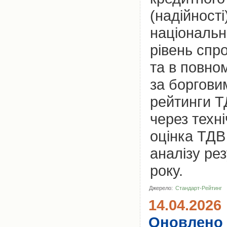
(надійност
національн
рівень спр
та в повно
за боргови
рейтинги Т
через техн
оцінка ТДВ
аналізу рез
року.
Джерело:
Стандарт-Рейтинг
14.04.2026
Оновлено 