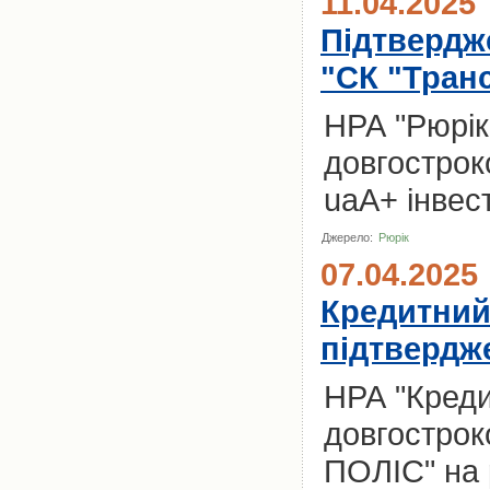
11.04.2025
Підтвердж
"СК "Тран
НРА "Рюрік
довгострок
uaA+ інвест
Джерело:
Рюрік
07.04.2025
Кредитний
підтвердже
НРА "Креди
довгострок
ПОЛІС" на р