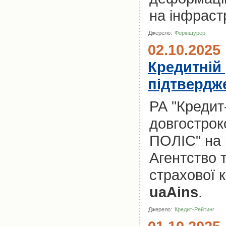
на інфраст
Джерело:
Форіншурер
02.10.2025
Кредитній
підтвердже
РА "Кредит
довгострок
ПОЛІС" на р
Агентство 
страхової 
uaAins
.
Джерело:
Кредит-Рейтинг