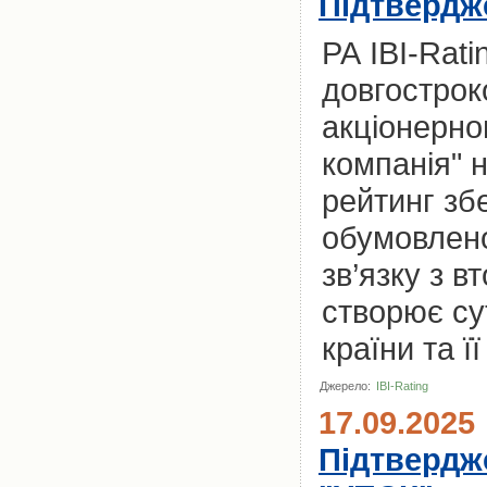
Підтвердж
РА IBI-Rat
довгострок
акціонерно
компанія" н
рейтинг зб
обумовлено
зв’язку з в
створює су
країни та ї
Джерело:
IBI-Rating
17.09.2025
Підтвердж